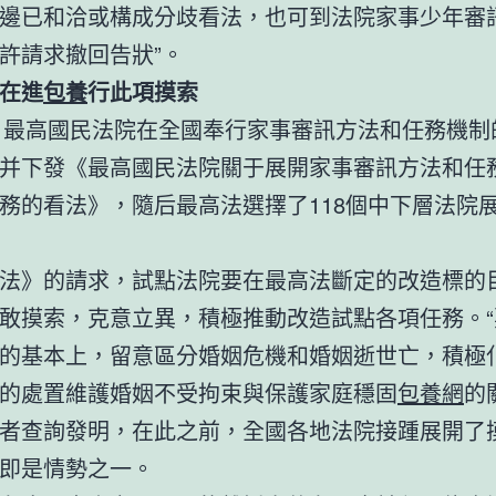
邊已和洽或構成分歧看法，也可到法院家事少年審
許請求撤回告狀”。
在進
包養
行此項摸索
年，最高國民法院在全國奉行家事審訊方法和任務機制
并下發《最高國民法院關于展開家事審訊方法和任
務的看法》，隨后最高法選擇了118個中下層法院
法》的請求，試點法院要在最高法斷定的改造標的
敢摸索，克意立異，積極推動改造試點各項任務。“
的基本上，留意區分婚姻危機和婚姻逝世亡，積極
的處置維護婚姻不受拘束與保護家庭穩固
包養網
的
者查詢發明，在此之前，全國各地法院接踵展開了
即是情勢之一。