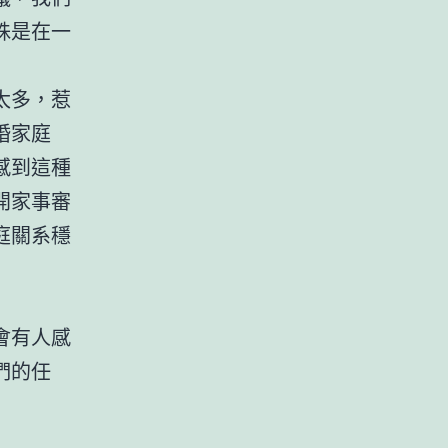
殊是在一
太多，惹
婚家庭
感到這種
開家事審
庭關系穩
會有人感
們的任