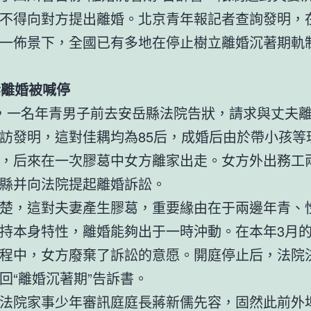
不得向對方提出離婚。北京青年報記者查詢發明，
一佈景下，全國已有多地在停止樹立離婚沉著期軌
妻離婚被喊停
，一名年青男子前去安岳縣法院告狀，請求與丈夫
訪發明，這對佳耦均為85后，成婚后由於帶小孩等
，后來在一次膠葛中女方離家出走。女方外出務工
縣并向法院提起離婚訴訟。
楚，這對夫妻產生膠葛，重要緣由在于兩邊年青、
持本身特性，離婚能夠出于一時沖動。在本年3月
程中，女方廢棄了訴訟的意愿。開庭停止后，法院
回“離婚沉著期”告訴書。
法院家事少年審訊庭庭長蔣新儒先容，固然此前外