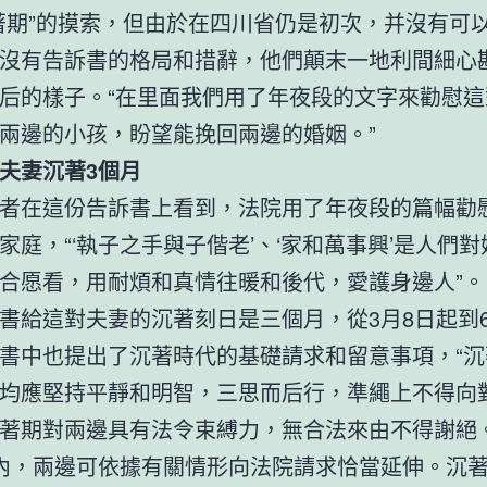
著期”的摸索，但由於在四川省仍是初次，并沒有可
沒有告訴書的格局和措辭，他們顛末一地利間細心
后的樣子。“在里面我們用了年夜段的文字來勸慰這
兩邊的小孩，盼望能挽回兩邊的婚姻。”
夫妻沉著3個月
者在這份告訴書上看到，法院用了年夜段的篇幅勸
家庭，“‘執子之手與子偕老’、‘家和萬事興’是人們
合愿看，用耐煩和真情往暖和後代，愛護身邊人”。
書給這對夫妻的沉著刻日是三個月，從3月8日起到6
書中也提出了沉著時代的基礎請求和留意事項，“沉
均應堅持平靜和明智，三思而后行，準繩上不得向
著期對兩邊具有法令束縛力，無合法來由不得謝絕
內，兩邊可依據有關情形向法院請求恰當延伸。沉