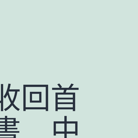
收回首
 _ 中