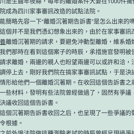
川是生齒年夜縣，每年的離婚案件大要在1000件擺
院成為四川家事審訊改造的試點法院。
能簡略先容一下“離婚沉著期告訴書”是怎么出來的
這個并不是我們憑幻想象出來的，由於在家事審訊
養
離婚沉著期的請求，要避免沖動型離婚，維系婚
我們那時在看到這個案子的時辰，承措施官發明被
請求離婚，兩邊的親人也盼望兩邊可以或許和洽，
調停上去，剛好我們院在搞家事審訊試點，于是決
情形給他們一個離婚沉著期。在收回這個告訴書之
一些材料，發明有些法院曾經做過了，固然有爭議
決議收回這個告訴書。
這個沉著期告訴書收回之后，也呈現了一些爭議的
令根據。
之前外埠法院做這種測驗考試的時辰曾經呈現過爭