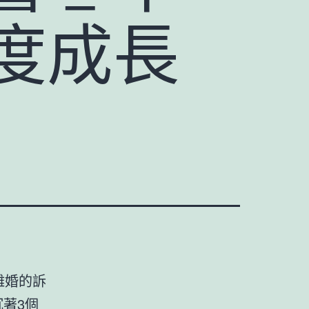
度成長
離婚的訴
著3個