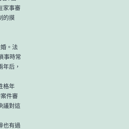
在家事審
制的摸
離婚。法
瑣事時常
兩年后，
性格年
的案件審
決議對這
埠也有過