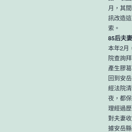
月，其間
訊改造這
索。
85后夫
本年2月
院查詢拜
產生膠葛
回到安岳
經法院清
夜，都保
理經過歷
對夫妻收
據安岳縣