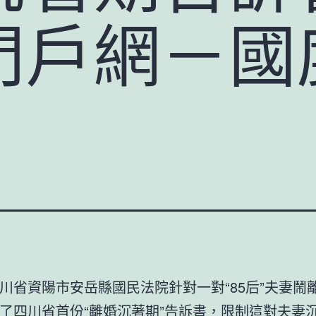
門戶網－國
川省資陽市安岳縣國民法院針對一對“85后”夫妻鬧
了四川省首份“離婚沉著期”告訴書，限制這對夫妻沉