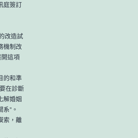
訊庭簽訂
的改造試
務機制改
展開這項
目的和準
要在診斷
化解婚姻
關系”。
摸索，離