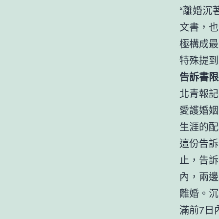
“離婚沉
文書，也
極構成最
特殊提到
告訴書限
北青報記
愛護婚姻
生涯的配
這份告訴
止，告訴
內，兩邊
離婚。沉
滿前7日