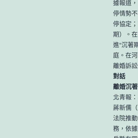
據報道，
停情勢不
停協定；
期）。在
進“沉著
庭。在河
離婚訴訟
對話
離婚沉著
北青報：
蔣新儒（
法院推動
務，依據