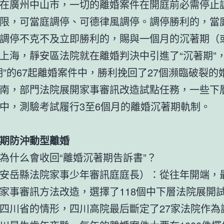
在廣州中山市，一切的離婚案件在開庭前必需停止
限，可當庭調停、可德律風調停。調停勝利的，當
調停不克不及立即勝利的，賜與一個月的沉著期（
上海，靜安區法院就在離婚判決中引進了“沉著期”
期”的67起離婚案件中，勝利挽回了27個瀕臨破裂的
南，部門法院展開家事審訊改造試點任務，一些下
中，測驗考試履行3至6個月的離婚沉著期軌制。
期防沖動型離婚
為什么會收回“離婚沉著期告訴書”？
安岳縣法院家事少年審訊庭庭長）：從往年開端，
家事審訊方法改造，選擇了118個中下層法院展開
四川省的情形，四川高院最后斷定了27家法院作為