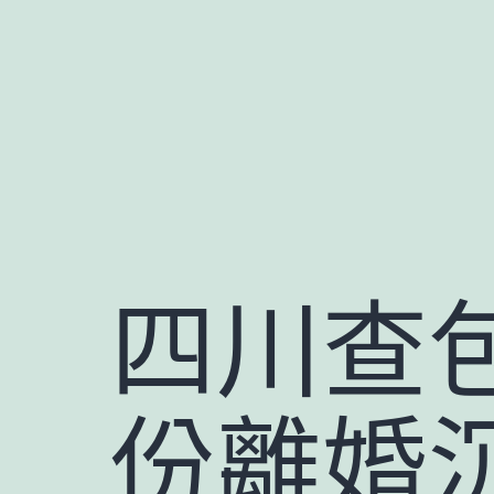
跳
至
主
要
內
容
四川查
份離婚沉