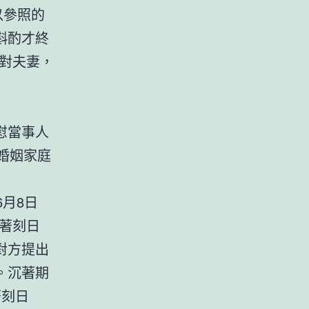
以參照的
斟酌才終
對夫妻，
慰當事人
對婚姻家庭
月8日
著刻日
對方提出
。沉著期
著刻日