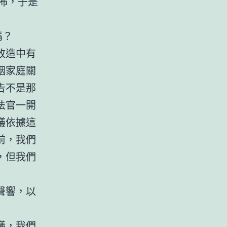
佈，于是
嗎？
改造中有
姻家庭關
告不是那
法官一開
議依據這
前，我們
，但我們
聲響，以
議，我們