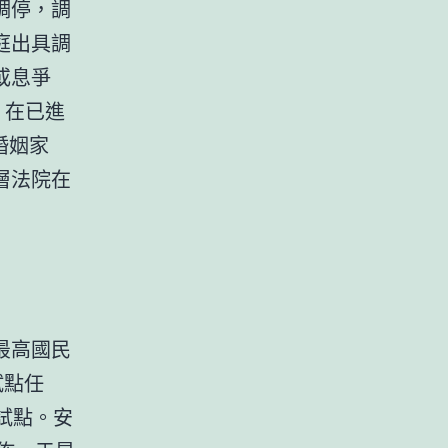
調停，調
庭出具調
或息爭
，在已進
婚姻家
層法院在
最高國民
試點任
試點。安