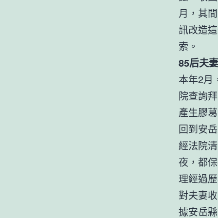
月，其間
訊改造這
索。
85后夫
本年2月
院查詢拜
產生膠葛
回到安岳
經法院清
夜，都保
理經過歷
對夫妻收
據安岳縣