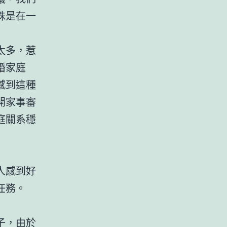
殊是在一
太多，惹
婚家庭
感到這種
開家事審
庭關系穩
人感到好
任務。
子，由於