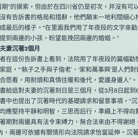
著期”的摸索，但由於在四川省仍是初次，并沒有可
沒有告訴書的格局和措辭，他們顛末一地利間細心
成最后的樣子。“在里面我們用了年夜段的文字來勸
提到兩邊的小孩，盼望能挽回兩邊的婚姻。”
夫妻沉著3個月
者在這份告訴書上看到，法院用了年夜段的篇幅勸
家庭，“‘執子之手與子偕老’、‘家和萬事興’是人們
合愿看，用耐煩和真情往暖和後代，愛護身邊人”。
書給這對夫妻的沉著刻日是三個月，從3月8日起到6
書中也提出了沉著時代的基礎請求和留意事項，“沉
均應堅持平靜和明智，三思而后行，準繩上不得向
著期對兩邊具有法令束縛力，無合法來由不得謝絕
內，兩邊可依據有關情形向法院請求恰當延伸。沉