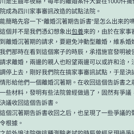
川是生齒年夜縣，每年的離婚案件大要在1000件擺
院成為四川家事審訊改造的試點法院。
能簡略先容一下“離婚沉著期告訴書”是怎么出來的
這個并不是我們憑幻想象出
包養
來的，由於在家事
到離婚沉著期的請求，要避免沖動型離婚，維系婚
我們那時在看到這個案子的時辰，承措施官發明被
請求離婚，兩邊的親人也盼望兩邊可以或許和洽，
調停上去，剛好我們院在搞家事審訊試點，于是決
情形給他們一個離婚沉著期。在收回這個告訴書之
一些材料，發明有些法院曾經做過了，固然有爭議
決議收回這個告訴書。
這個沉著期告訴書收回之后，也呈現了一些爭議的
令根據。
之前外埠法院做這種測驗考試的時辰曾經呈現過爭