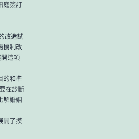
訊庭簽訂
的改造試
務機制改
展開這項
目的和準
要在診斷
化解婚姻
展開了摸