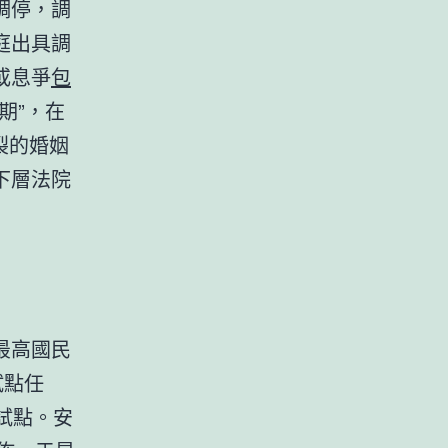
調停，調
庭出具調
或息爭
包
期”，在
裂的婚姻
下層法院
最高國民
試點任
試點。安