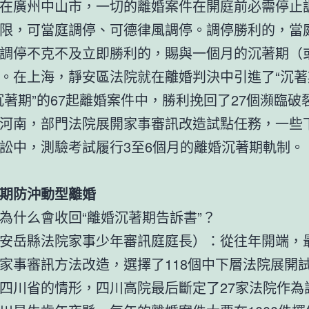
在廣州中山市，一切的離婚案件在開庭前必需停止
限，可當庭調停、可德律風調停。調停勝利的，當
調停不克不及立即勝利的，賜與一個月的沉著期（
。在上海，靜安區法院就在離婚判決中引進了“沉著
沉著期”的67起離婚案件中，勝利挽回了27個瀕臨破
河南，部門法院展開家事審訊改造試點任務，一些
訟中，測驗考試履行3至6個月的離婚沉著期軌制。
期防沖動型離婚
為什么會收回“離婚沉著期告訴書”？
安岳縣法院家事少年審訊庭庭長）：從往年開端，
家事審訊方法改造，選擇了118個中下層法院展開
四川省的情形，四川高院最后斷定了27家法院作為