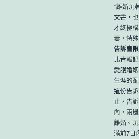
“離婚沉
文書，也
才終極構
妻，特殊
告訴書限
北青報記
愛護婚姻
生涯的配
這份告訴
止，告訴
內，兩邊
離婚。沉
滿前7日