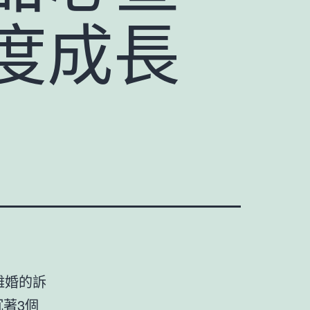
度成長
離婚的訴
著3個