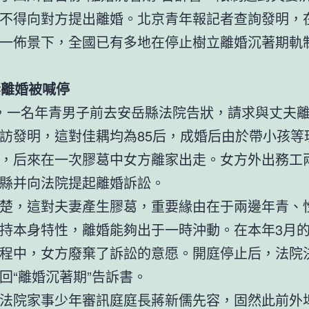
不得向對方提出離婚。北京青年報記者查詢發明，
一佈景下，全國已有多地在停止樹立離婚沉著期軌
妻離婚被喊停
，一名年青男子前去安岳縣法院告狀，請求與丈夫
訪發明，這對佳耦均為85后，成婚后由於帶小孩等
，后來在一次膠葛中女方離家出走。女方外出務工
縣并向法院提起離婚訴訟。
楚，這對夫妻產生膠葛，重要緣由在于兩邊年青、
持本身特性，離婚能夠出于一時沖動。在本年3月
程中，女方廢棄了訴訟的意愿。開庭停止后，法院
回“離婚沉著期”告訴書。
法院家事少年審訊庭庭長蔣新儒先容，固然此前外