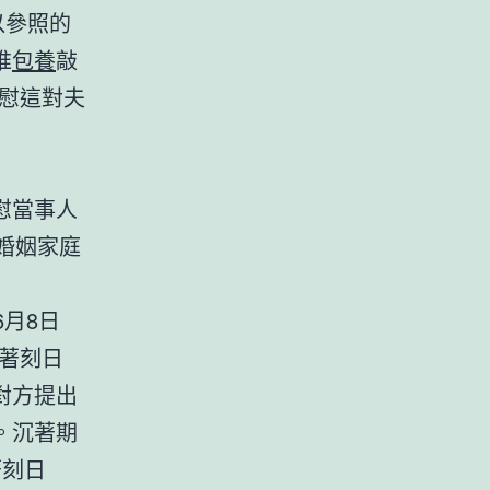
以參照的
推
包養
敲
慰這對夫
慰當事人
對婚姻家庭
月8日
著刻日
對方提出
。沉著期
著刻日