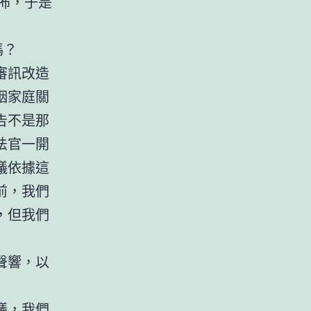
佈，于是
嗎？
審訊改造
姻家庭關
告不是那
法官一開
議依據這
前，我們
，但我們
聲響，以
議，我們