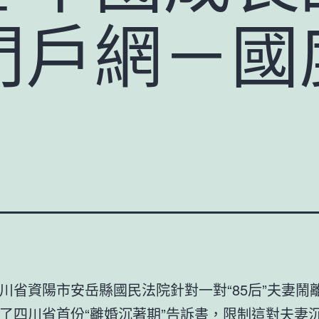
門戶網－國
川省資陽市安岳縣國民法院針對一對“85后”夫妻鬧
了四川省首份“離婚沉著期”告訴書，限制這對夫妻沉