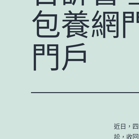
包養網
門戶
近日，四
訟，收回