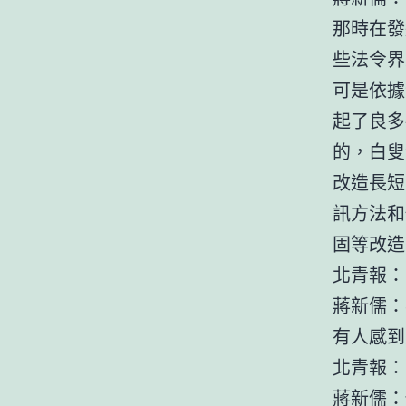
那時在發
些法令界
可是依據
起了良多
的，白叟
改造長短
訊方法和
固等改造
北青報：
蔣新儒：
有人感到
北青報：
蔣新儒：