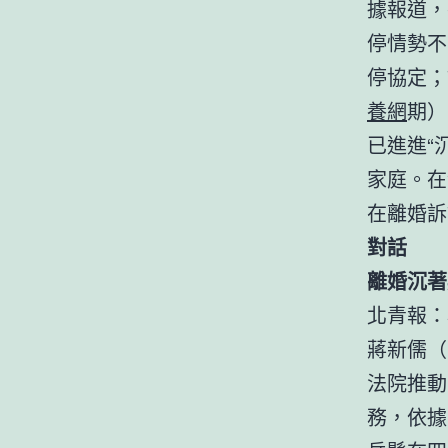
據報道，
停情勢不
停協定；
養網
期）
已進進“
家庭。在
在離婚訴
對話
離婚沉著
北青報：
蔣新儒（
法院推動
務，依據