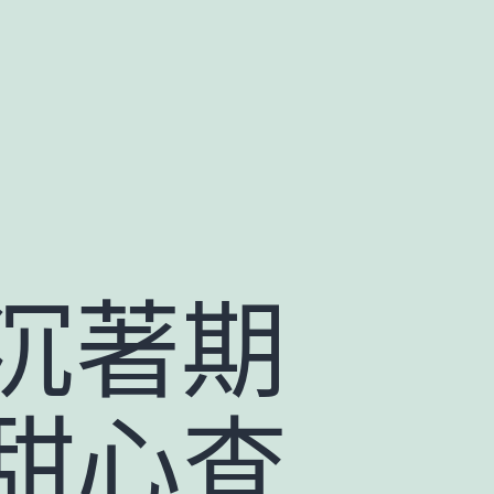
沉著期
長甜心查