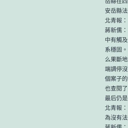
岳縣在四
安岳縣法
北青報：
蔣新儒：
中有觸及
系穩固。
么果斷地
端調停沒
個案子的
也查閱了
最后仍是
北青報：
為沒有法
蔣新儒：