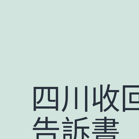
跳
至
主
要
內
容
四川收
告訴書 