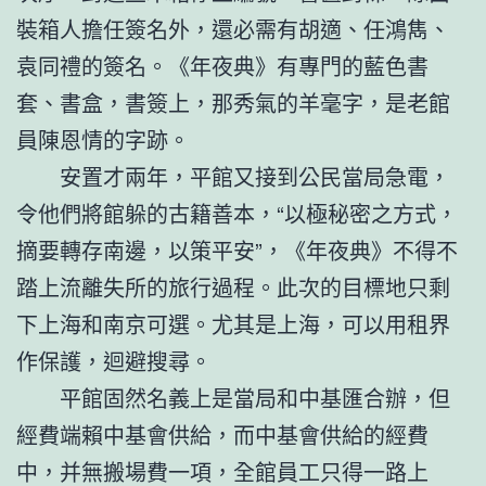
裝箱人擔任簽名外，還必需有胡適、任鴻雋、
袁同禮的簽名。《年夜典》有專門的藍色書
套、書盒，書簽上，那秀氣的羊毫字，是老館
員陳恩情的字跡。
安置才兩年，平館又接到公民當局急電，
令他們將館躲的古籍善本，“以極秘密之方式，
摘要轉存南邊，以策平安”，《年夜典》不得不
踏上流離失所的旅行過程。此次的目標地只剩
下上海和南京可選。尤其是上海，可以用租界
作保護，迴避搜尋。
平館固然名義上是當局和中基匯合辦，但
經費端賴中基會供給，而中基會供給的經費
中，并無搬場費一項，全館員工只得一路上