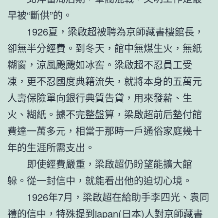
早被“斷供”的。
1926夏，梁啟超被聘為京師藏書樓館長，
卻無半分經費。到冬天，館中無煤生火，無紙
糊窗，涼風颼颼如冰窖。梁啟超不忍員工受
凍，更不忍國度典籍流失，就將本身的五萬元
人壽保險單向銀行典質告貸，用來發薪、生
火、糊紙。據不完整盤算，梁啟超前后墊付館
費達一萬多元，相當于那時一戶通俗家庭幾十
年的生涯所需支出。
即使經費嚴重，梁啟超仍盼望能擴大館
躲。從一封信中，就能看出他的迫切心境。
1926年7月，梁啟超在給助手李四光、袁同
禮的信中，特殊提到japan(日本)人對京師藏書