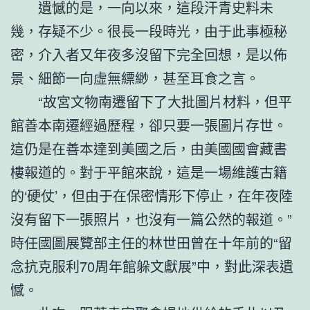
遺憾的是，一向以來，這段汗青史料未
幾，存疑不少。很長一段時光，由于此事極秘
密，介入者又年夜多沒留下完全回想，是以佈
景、細節一向虛無縹緲，甚至耳食之言。
“故宮文物南遷留下了大批圖片材料，但平
館善本南遷經過歷程，卻只要一張圖片存世。
這仍是在善本達到美國之后，由美國國會藏書
樓報道的。對于平館來說，這是一場維護古籍
的‘硬仗’，但由于在保密情形下停止，在年夜陸
沒有留下一張照片，也沒有一篇公然的報道。”
時任國圖展覽部主任的林世田曾在十年前的“留
念抗克服利70周年館躲文獻展”中，對此深表遺
憾。