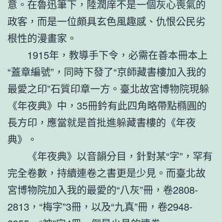
意。在魯迅筆下，陸潤庠不是一個灰心喪氣的
政客，而是一位頗具玄色風趣感、仇恨公民劣
根性的漫畫家。
1915年，教導手下令，必需在善本冊本上
“蓋章編號”，同時下發了“京師藏書樓加入我的
最愛之印”石質印章一方。臺北故宮博物院現躲
《年夜典》中，35冊鈐有此四角略帶點橢圓的
長方印，應當就是首批進躲藏書樓的《年夜
典》。
《年夜典》以音韻分目，針對某“字”，罕有
完全卷數，持續連卷之書更是少見。而臺北故
宮博物院加入我的最愛的“八灰”冊，卷2808-
2813，“梅字”3冊，以及“九真”冊，卷2948-