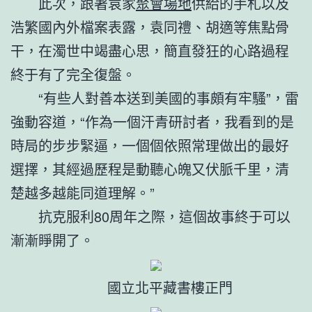
此次，跟著袁家
聚會場地
供給的手札以及
浩繁國內外檔案表露，袁同禮、胡適等焦點骨
干，在濁世中竭盡心思，簡直發狂的心路過程
終于有了完全復盤。
“有些人對善本送到美國的事頗有牢騷”，雷
強動容道，“作為一個汗青研討者，我看到的是
時局的步步緊逼，一個個依照常理做出的最好
選擇，其經過歷程是動聽心魄又伏脈千里，清
楚越多越能同道理解。”
抗克服利80周年之際，這個故事終于可以
漸漸睜開了。
國立北平藏書樓正門