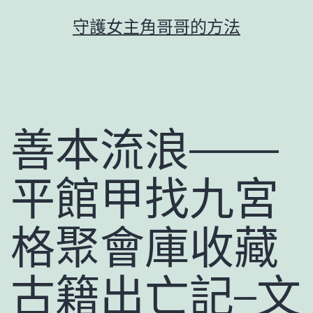
跳
守護女主角哥哥的方法
至
主
要
內
容
善本流浪——
平館甲找九宮
格聚會庫收藏
古籍出亡記–文