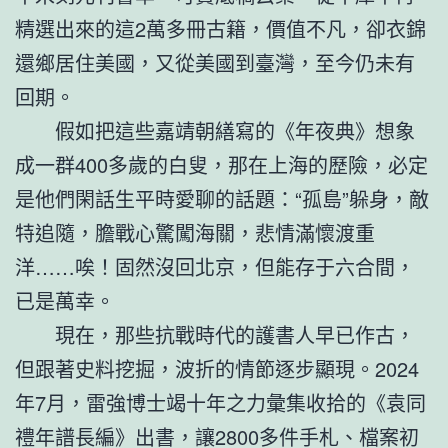
精選出來的這2萬多冊古籍，價值不凡，卻衣錦
還鄉居住美國，又從美國到臺灣，至今仍未有
回期。
假如把這些嘉靖朝繕寫的《年夜典》想象
成一群400多歲的白叟，那在上海的歷險，必定
是他們閑話生平時愛聊的話題：“孤島”躲身，敵
特追隨，膽戰心驚闖海關，悲情滿懷渡重
洋……唉！固然沒回北京，但能存于六合間，
已是萬幸。
現在，那些抗戰時代的護書人早已作古，
但跟著史料挖掘，波折的情節逐步顯現。2024
年7月，雷強博士竭十年之力彙集收拾的《袁同
禮年譜長編》出書，讓2800多件手札、檔案初