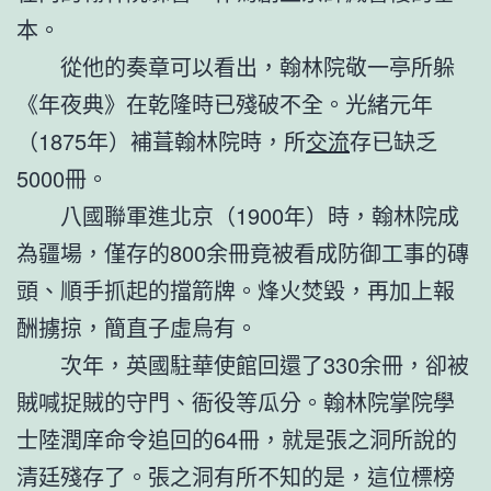
本。
從他的奏章可以看出，翰林院敬一亭所躲
《年夜典》在乾隆時已殘破不全。光緒元年
（1875年）補葺翰林院時，所
交流
存已缺乏
5000冊。
八國聯軍進北京（1900年）時，翰林院成
為疆場，僅存的800余冊竟被看成防御工事的磚
頭、順手抓起的擋箭牌。烽火焚毀，再加上報
酬擄掠，簡直子虛烏有。
次年，英國駐華使館回還了330余冊，卻被
賊喊捉賊的守門、衙役等瓜分。翰林院掌院學
士陸潤庠命令追回的64冊，就是張之洞所說的
清廷殘存了。張之洞有所不知的是，這位標榜