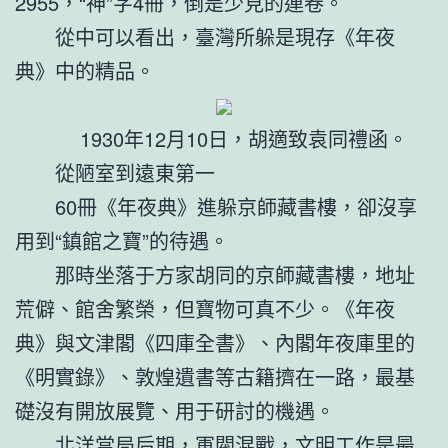
2955，“神”字4冊，倒是少見的連卷。
從中可以看出，臺灣所躲是現存《年夜
典》中的精品。
1930年12月10日，胡適致袁同禮函。
從陋室到遠東第一
60冊《年夜典》進躲京師藏書樓，卻沒享
用到“鎮館之寶”的待遇。
那時坐落于方家胡同的京師藏書樓，地址
荒僻、館舍繁榮，但寶物可真不少。《年夜
典》與文津閣《四庫全書》、內閣年夜庫里的
《明實錄》、敦煌遺書等古籍擠在一路，最基
礎沒有開放展覽、用于研討的機遇。
北洋當局后期，軍閥混戰，文明工作是最