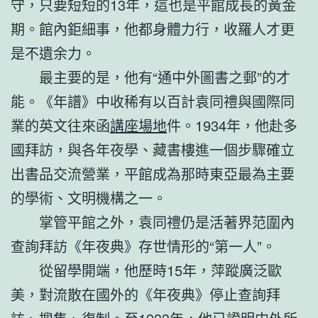
守，只要短短的13年，這也是平館成長的黃金
期。館內鉅細事，他都身體力行，收羅人才更
是不遺余力。
最主要的是，他有“通中外圖書之郵”的才
能。《年譜》中收稀有以百計袁同禮與國際同
業的英文往來函
講座場地
件。1934年，他赴多
國拜訪，與各年夜學、藏書樓進一個步驟確立
出書品交流營業，平館成為那時東亞最為主要
的學術、文明機構之一。
掌管平館之外，袁同禮仍是活著界范圍內
查詢拜訪《年夜典》存世情形的“第一人”。
從留學開端，他歷時15年，萍蹤廣泛歐
美，對流散在國外的《年夜典》停止查詢拜