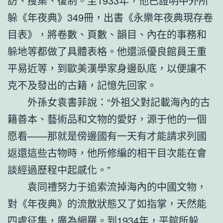
訪、搜集、復制。至1933年，他已證明中外所
躲《年夜典》349冊，出書《永樂年夜典現存卷
目表》，將卷數、頁數、韻目、內在的事務和
躲地等都做了具體表格。他還派優良館員王重
平易近等，到歐美漢學家身邊臥底，以便讓不
克不及發出的古籍，記憶先回家。
外孫女袁書菲說：“外祖父對記載海內的古
籍善本、藝術品和文物的愛好，源于他的一個
愿看——那就是傍邊國有一天有才能請求列國
返還這些古物時，他所修編的相干目次能在會
談經過歷程中起感化。”
袁同禮努力于追索流掉海內的中國文物，
對《年夜典》的流散狀態又了如指掌，天然能
四處征集，廣為網羅。到1934年，平館所躲