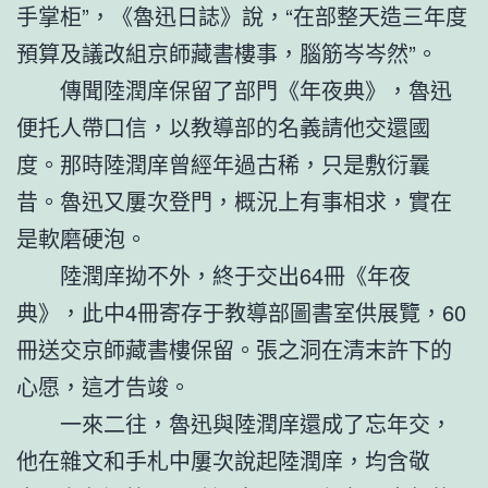
手掌柜”，《魯迅日誌》說，“在部整天造三年度
預算及議改組京師藏書樓事，腦筋岑岑然”。
傳聞陸潤庠保留了部門《年夜典》，魯迅
便托人帶口信，以教導部的名義請他交還國
度。那時陸潤庠曾經年過古稀，只是敷衍曩
昔。魯迅又屢次登門，概況上有事相求，實在
是軟磨硬泡。
陸潤庠拗不外，終于交出64冊《年夜
典》，此中4冊寄存于教導部圖書室供展覽，60
冊送交京師藏書樓保留。張之洞在清末許下的
心愿，這才告竣。
一來二往，魯迅與陸潤庠還成了忘年交，
他在雜文和手札中屢次說起陸潤庠，均含敬