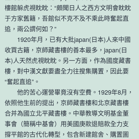
樓館躲虎視眈眈：“頗聞日人之西方文明會眈眈
于方家舊籍，吾館似不克不及不乘此時奮起直
追，兩公謂何如？”
1920年月，已有大批japan(日本)人來中國
收買古籍，京師藏書樓的善本最多，japan(日
本)人天然虎視眈眈。另一方面，作為國度藏書
樓，對中漢文獻要盡全力往搜集購置，因此要
“奮起直追”。
他的苦心運營畢竟沒有空費。1929年8月，
依照他生前的提出，京師藏書樓和北京藏書樓
合并為國立北平藏書樓。中華教導文明基金董
事會（簡稱中基會）用美國庚款退賠款全力支
撐平館的古代化轉型，包含新建館舍、購置圖