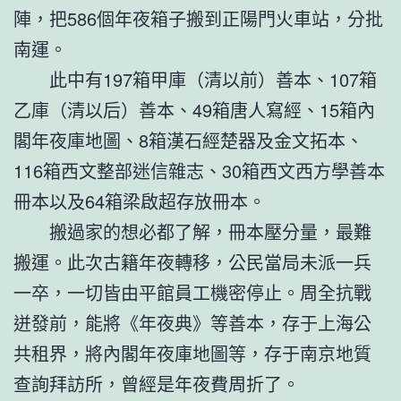
陣，把586個年夜箱子搬到正陽門火車站，分批
南運。
此中有197箱甲庫（清以前）善本、107箱
乙庫（清以后）善本、49箱唐人寫經、15箱內
閣年夜庫地圖、8箱漢石經楚器及金文拓本、
116箱西文整部迷信雜志、30箱西文西方學善本
冊本以及64箱梁啟超存放冊本。
搬過家的想必都了解，冊本壓分量，最難
搬運。此次古籍年夜轉移，公民當局未派一兵
一卒，一切皆由平館員工機密停止。周全抗戰
迸發前，能將《年夜典》等善本，存于上海公
共租界，將內閣年夜庫地圖等，存于南京地質
查詢拜訪所，曾經是年夜費周折了。