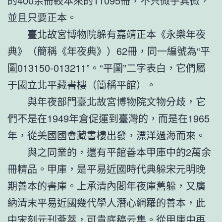
的400余冊較本來的11095冊，不只微乎其微，
並且只要正本。
臺北故宮博物院躲有嘉靖正本《永樂年夜
典》（簡稱《年夜典》）62冊，同一編號為“平
圖013150-013211”。“平圖”二字表白，它們屬
于國立北平藏書樓（簡稱平館）。
與年夜部門臺北故宮博物院文物分歧，它
們不是在1949年倉促運到臺灣的，而是在1965
年，從美國國會藏書樓出發，漂洋過海而來。
與之同業的，還有平館善本甲庫中的2萬余
冊精品。甲庫，是平易近國時代典躲宋元明晚
期善本的書庫。上承清內閣年夜庫舊躲，又廣
納清末平易近國幾代學人潛心網羅的善本，此
中宋刻元刊薈萃，可貴底稿云集。從甲庫中再