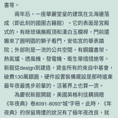
書等。
兩年后，一座華麗堂皇的建筑在北海邊落
成（即此刻的國圖古籍館）。它的表面是宮殿
式的，有綠琉璃廡殿頂和漢白玉欄桿，門前還
搬來了圓明園的獅子看門，安佑宮的華表鎮
院；外部則是一流的公共空間，有鋼鐵書架、
熱氣爐、透風機、發電機、衛生舉措措施等。
新館從design到建造，資金所有的來自中基會，
破費130萬銀圓，硬件設置裝備擺設是那時遠東
最年夜最進步前輩的，活著界上也算一流。
為慶祝新館開館，美國英格利佳耦捐贈
《年夜典》卷8091-8093“城”字冊。此時，《年
夜典》的保留周遭的狀況有了極年夜改良，就