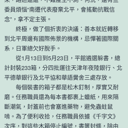
委員煩惱“南遷代表廢棄北平，會搖動抗戰信
念”，拿不定主張。
終極，做了個折衷的決議：善本就近轉移
到北平周邊有國際佈景的機構，忌憚著國際關
系，日軍總欠好脫手。
從1月13日到5月23日，平館遴選躲書，總
計封裝233箱，分四批運往天津年夜陸銀行、北
平德華銀行及北平協和華語黌舍三處存放。
每個裝書的箱子都是松木釘制，厚實又耐
磨。任務職員還為每本書都裹上蠟紙，用來隔
斷潮氣，封蓋前也會塞進藥物，避免蟲蛀鼠
啃。為了便利收拾，任務職員依據《千字文》
次序，對這些木箱停止編號，書篋封條，除由