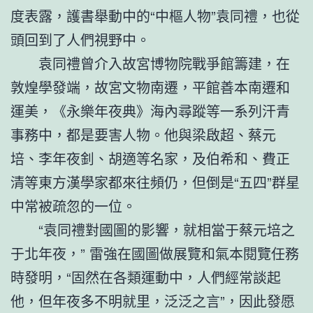
度表露，護書舉動中的“中樞人物”袁同禮，也從
頭回到了人們視野中。
袁同禮曾介入故宮博物院戰爭館籌建，在
敦煌學發端，故宮文物南遷，平館善本南遷和
運美，《永樂年夜典》海內尋蹤等一系列汗青
事務中，都是要害人物。他與梁啟超、蔡元
培、李年夜釗、胡適等名家，及伯希和、費正
清等東方漢學家都來往頻仍，但倒是“五四”群星
中常被疏忽的一位。
“袁同禮對國圖的影響，就相當于蔡元培之
于北年夜，” 雷強在國圖做展覽和氣本閱覽任務
時發明，“固然在各類運動中，人們經常談起
他，但年夜多不明就里，泛泛之言”，因此發愿