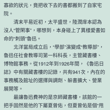
寡欲的狀元，竟把收下去的書都搬到了自家宅
院。
清末平易近初，太平盛世，陸潤庠本認為
沒人“管閑事”，哪想到，本身碰上了異樣愛書如
命的“刺頭”魯迅。
北洋當局成立后，“學部”演變成“教導部”，
魯迅任社會教導司第一科科長，主管藏書樓、
博物館事務。從1912年到1926年間，《魯迅日
誌》中有關藏書樓的記錄，共有941次，內在的
事務觸及館址的選擇與調劑、躲書擴大、營業
展開等。
最讓魯迅費神的是京師藏書樓，該館的一
把手固然是他的下屬夏曾佑，但夏曾佑是個“甩