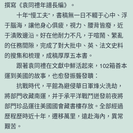
撰寫《袁同禮年譜長編》。
十年“慢工夫”，書稿無一日不輟于心中、浮
于腦海，讓他身心俱疲，視力、腰背皆廢，近
于潰敗邊沿。好在他耐力不凡，于喧鬧、繁亂
的任務間隙，完成了對大批中、英、法文史料
的搜集和梳理，成稿厚厚五本書。
跟著袁同禮在文獻中鮮活起來，102箱善本
運到美國的故事，也愈發振聾發聵：
抗戰時代，平館為避侵華日軍烽火洗劫，
將部門收藏南運，并于承平洋戰鬥迸發前夜將
部門珍品運往美國國會藏書樓存放。全部經過
歷程歷時近十年，遷移萬里，遠赴海內，異常
艱苦。