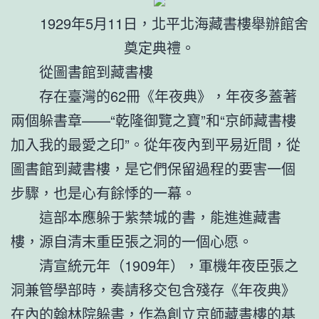
1929年5月11日，北平北海藏書樓舉辦館舍
奠定典禮。
從圖書館到藏書樓
存在臺灣的62冊《年夜典》，年夜多蓋著
兩個躲書章——“乾隆御覽之寶”和“京師藏書樓
加入我的最愛之印”。從年夜內到平易近間，從
圖書館到藏書樓，是它們保留過程的要害一個
步驟，也是心有餘悸的一幕。
這部本應躲于紫禁城的書，能進進藏書
樓，源自清末重臣張之洞的一個心愿。
清宣統元年（1909年），軍機年夜臣張之
洞兼管學部時，奏請移交包含殘存《年夜典》
在內的翰林院躲書，作為創立京師藏書樓的基