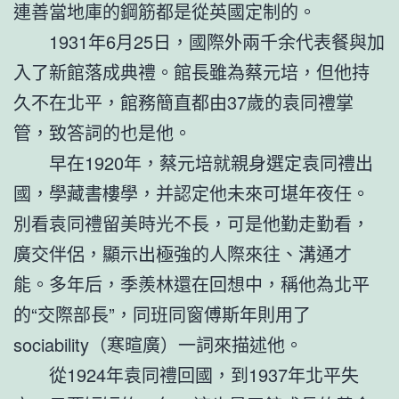
連善當地庫的鋼筋都是從英國定制的。
1931年6月25日，國際外兩千余代表餐與加
入了新館落成典禮。館長雖為蔡元培，但他持
久不在北平，館務簡直都由37歲的袁同禮掌
管，致答詞的也是他。
早在1920年，蔡元培就親身選定袁同禮出
國，學藏書樓學，并認定他未來可堪年夜任。
別看袁同禮留美時光不長，可是他勤走勤看，
廣交伴侶，顯示出極強的人際來往、溝通才
能。多年后，季羨林還在回想中，稱他為北平
的“交際部長”，同班同窗傅斯年則用了
sociability（寒暄廣）一詞來描述他。
從1924年袁同禮回國，到1937年北平失