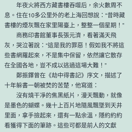
年夜火將西方藏書樓吞噬后，余火數周不
息。住在10多公里外的老上海回想說：“昔時藏
書樓的煙灰飄在家里陽臺上，整整一個星期！”
商務印書館董事長張元濟，看著滿天飛
灰，哭泣著說：“這是我的罪惡！假如我不將這
些書網羅起來，不是集中保留，依然讓它散存
在全國各地，豈不成以逃過這場大難！”
鄭振鐸曾在《劫中得書記》序文，描述了
十年躲書一朝被焚的苦楚，他寫道：
沒有燒干凈的焦黑紙片，漫天飄動，就像
是墨色的蝴蝶。幾十上百片地隨風飄墜到天井
里面，拿手撿起來，還有一點余溫，隱約約約
看獲得下面的筆跡。這些可都是前人的文獻