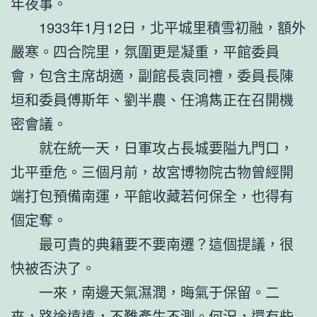
年夜事。
1933年1月12日，北平城里積雪初融，額外
嚴寒。四合院里，氛圍更是凝重，平館委員
會，包含主席胡適，副館長袁同禮，委員長陳
垣和委員傅斯年、劉半農、任鴻雋正在召開機
密會議。
就在統一天，日軍攻占長城要隘九門口，
北平垂危。三個月前，故宮博物院古物曾經開
端打包預備南運，平館收藏若何保全，也得有
個定奪。
最可貴的典籍要不要南遷？這個提議，很
快被否決了。
一來，南邊天氣濕潤，晦氣于保留。二
來，路途遠遠，不難產生不測。何況，還有些