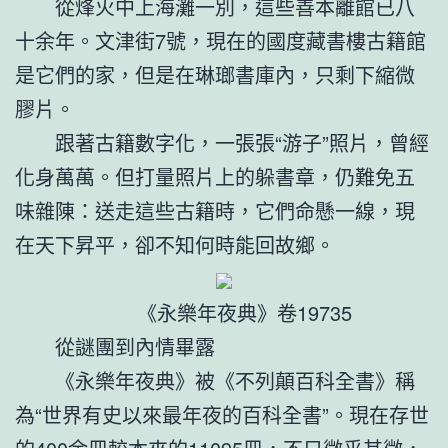
從烽火中上海灘一別，這些善本離館已八
十余年。文津街7號，現在的國度藏書樓古籍館
是它們的家，但是在琳瑯書庫內，只剩下縮微
膠片。
跟著古籍數字化，一張張“游子”照片，曾經
化身萬萬。但打量照片上的躲書章，仍難免五
味雜陳：送走這些古籍時，它們命懸一線，現
在天下昇平，卻不知何時能回故鄉。
《永樂年夜典》卷19735
從謎團到內情畢露
《永樂年夜典》被《不列顛百科全書》稱
為“世界有史以來最年夜的百科全書”。現在存世