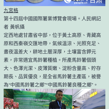
九宮格
第十四屆中國國際薯業博覽會現場。人民網記
者 黃帆攝
定西地處甘肅省中部，位于黃土高原、青藏高
原和西秦嶺交匯地帶，氣候溫涼、光照充足、
晝夜溫差大，耕地土層深厚，土壤富含鉀元
素，非常適宜馬鈴薯種植。所產馬鈴薯個頭
大、色澤光潔、皮薄質嫩、淀粉含量高、貯存
期長、品質優良，是全省馬鈴薯主產區，被譽
為“中國馬鈴薯之鄉”“中國馬鈴薯良種之鄉”。