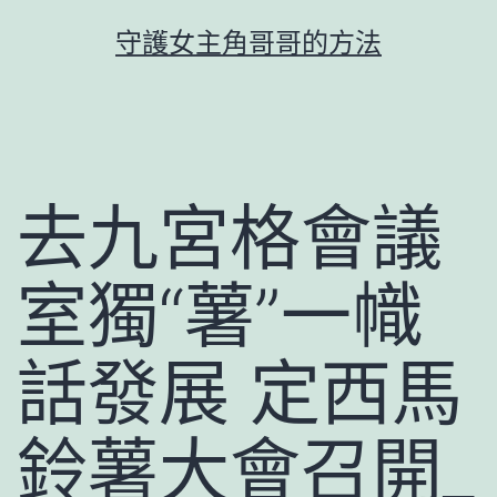
跳
守護女主角哥哥的方法
至
主
要
內
容
去九宮格會議
室獨“薯”一幟
話發展 定西馬
鈴薯大會召開_