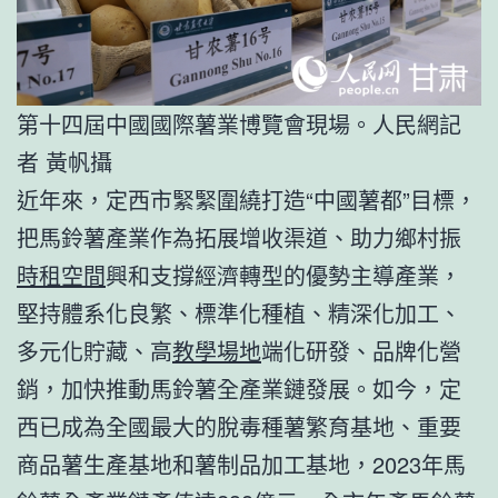
第十四屆中國國際薯業博覽會現場。人民網記
者 黃帆攝
近年來，定西市緊緊圍繞打造“中國薯都”目標，
把馬鈴薯產業作為拓展增收渠道、助力鄉村振
時租空間
興和支撐經濟轉型的優勢主導產業，
堅持體系化良繁、標準化種植、精深化加工、
多元化貯藏、高
教學場地
端化研發、品牌化營
銷，加快推動馬鈴薯全產業鏈發展。如今，定
西已成為全國最大的脫毒種薯繁育基地、重要
商品薯生產基地和薯制品加工基地，2023年馬