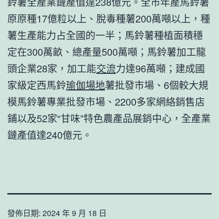
鈴薯全產業鏈產值達238億元。全市年產馬鈴薯
原原種17億粒以上、脫毒種薯200萬噸以上，種
薯生產能力占全國的一半；馬鈴薯種植面積穩
定在300萬畝、總產量500萬噸；馬鈴薯加工龍
頭企業28家，加工能
交流
力達96萬噸；建成國
家級定西馬鈴
瑜伽場地
薯批發市場、6個較大規
模馬鈴薯專業批發市場、2200多家網絡銷售店
鋪以及52家“甘味”特色農產品展銷中心，全產業
鏈產值達240億元。
發佈日期:
2024 年 9 月 18 日