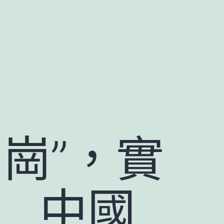
崗”，實
…_中國