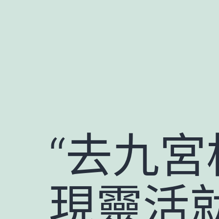
跳
至
主
要
內
容
“去九宮
現靈活