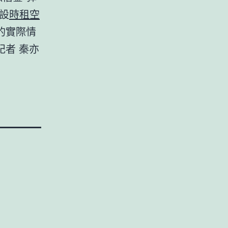
設
時租空
的實際情
者 秦亦