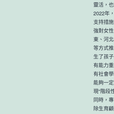
靈活，也
2022
支持措施
強對女性
東、河北
等方式推
生了孩子
有能力重
有社會學
能夠一定
現“階段
同時，專
除生育顧