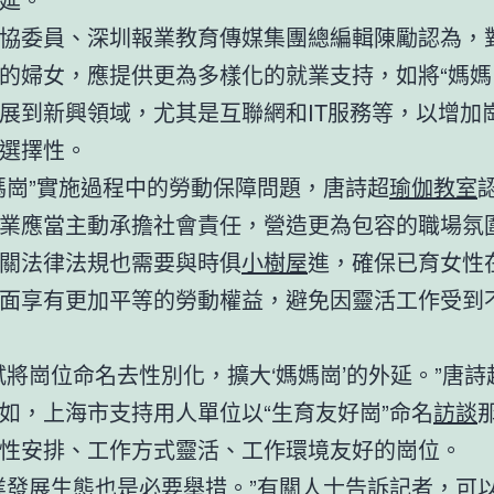
協委員、深圳報業教育傳媒集團總編輯陳勵認為，
的婦女，應提供更為多樣化的就業支持，如將“媽媽
展到新興領域，尤其是互聯網和IT服務等，以增加
選擇性。
媽崗”實施過程中的勞動保障問題，唐詩超
瑜伽教室
業應當主動承擔社會責任，營造更為包容的職場氛
關法律法規也需要與時俱
小樹屋
進，確保已育女性
面享有更加平等的勞動權益，避免因靈活工作受到
試將崗位命名去性別化，擴大‘媽媽崗’的外延。”唐詩
如，上海市支持用人單位以“生育友好崗”命名
訪談
性安排、工作方式靈活、工作環境友好的崗位。
業發展生態也是必要舉措。”有關人士告訴記者，可以