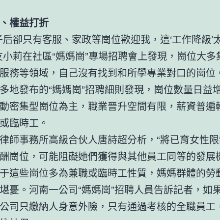
、權益打折
子后卻只有客服、家政等崗位歡迎我，這‘工作降級’
友小莉在社區“媽媽崗”專場招聘會上發現，崗位大多
服務等領域，自己沒有找到和所學專業對口的崗位
多地發布的“媽媽崗”招聘細則發現，崗位數量日益
動密集型崗位為主，職業晉升空間有限，薪資普遍
或臨時工。
律師事務所高級合伙人唐詩超分析，“將已育女性限
酬崗位，可能阻礙她們獲得與其他員工同等的發展機
于這些崗位多為兼職或臨時工性質，媽媽群體的勞
堪憂。河南一公司“媽媽崗”招聘人員告訴記者，如
公司只繳納人身意外險，只有通過考核的全職員工