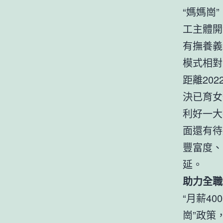
“媽媽崗
工主體開
有撫養義
模式相對
距離20
決已育女
利好一大
面還有待
豐富度、
延。
助力全職
“月薪4
崗”政策