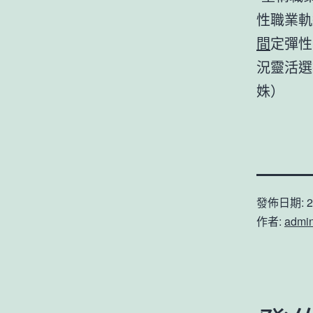
性職業軌
間
定彈性
況靈活選
姝）
發佈日期:
2
作者:
admi