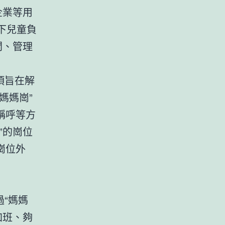
企業等用
下兒童負
間、管理
項旨在解
媽媽崗”
稱呼等方
”的崗位
崗位外
過“媽媽
加班、夠