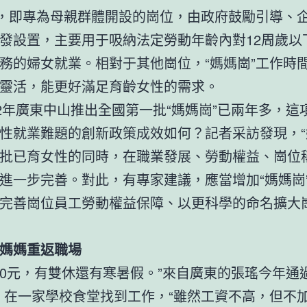
”，即專為母親群體開設的崗位，由政府鼓勵引導、
發設置，主要用于吸納法定勞動年齡內對12周歲以
務的婦女就業。相對于其他崗位，“媽媽崗”工作時
靈活，能更好滿足育齡女性的需求。
22年廣東中山推出全國第一批“媽媽崗”已兩年多，這
性就業難題的創新政策成效如何？記者采訪發現，“
批已育女性的同時，在職業發展、勞動權益、崗位
進一步完善。對此，有專家建議，應當增加“媽媽崗
完善崗位員工勞動權益保障、以更科學的命名擴大
媽媽重返職場
000元，有雙休還有寒暑假。”來自廣東的張瑤今年通
，在一家學校食堂找到工作，“雖然工資不高，但不