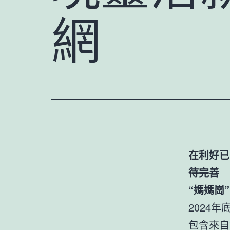
網
在利好已
待完善
“媽媽崗
2024
包含來自