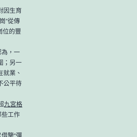
對因生育
崗”從傳
崗位的豐
認為，一
圍；另一
在就業、
不公平待
超
九宮格
那些工作
借鑒“彈