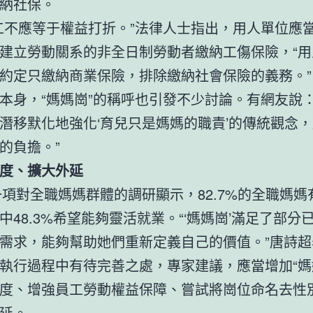
納社保。
工不應等于權益打折。”法律人士指出，用人單位應
建立勞動關系的非全日制勞動者繳納工傷保險，“用
約定只繳納商業保險，排除繳納社會保險的義務。”
本身，“媽媽崗”的稱呼也引發不少討論。有網友說：
潛移默化地強化‘育兒只是媽媽的職責’的傳統觀念
的負擔。”
度、擴大外延
年一項對全職媽媽群體的調研顯示，82.7%的全職媽
中48.3%希望能夠靈活就業。“‘媽媽崗’滿足了部分
需求，能夠幫助她們重新定義自己的價值。”唐詩超
執行過程中有待完善之處，專家建議，應當增加“媽
度、增強員工勞動權益保障、嘗試將崗位命名去性
延。