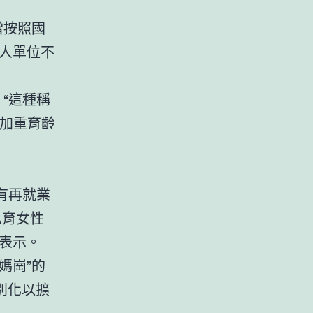
當按照國
人單位不
“這種稱
，加重育齡
媽有再就業
已育女性
表示。
媽崗”的
別化以擴