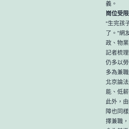
義。
崗位受限
“生完孩
了。”網
政、物業
記者梳理
仍多以勞
多為兼職
北京論法
能、低薪
此外，由
障也同樣
擇兼職，