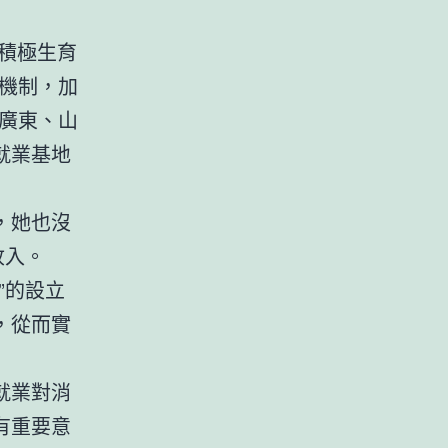
實積極生育
機制，加
廣東、山
就業基地
，她也沒
收入。
”的設立
，從而實
就業對消
有重要意