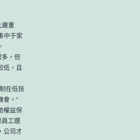
太嚴重
集中于家
。
增多，但
較低，且
制在低技
會。”
動權益保
果員工選
，公司才