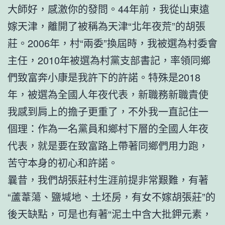
大師好，感激你的發問。44年前，我從山東遠
嫁天津，離開了被稱為天津“北年夜荒”的胡張
莊。2006年，村“兩委”換屆時，我被選為村委會
主任，2010年被選為村黨支部書記，率領同鄉
們致富奔小康是我許下的許諾。特殊是2018
年，被選為全國人年夜代表，新職務新職責使
我感到肩上的擔子更重了，不外我一直記住一
個理：作為一名黨員和鄉村下層的全國人年夜
代表，就是要在致富路上帶著同鄉們用力跑，
苦守本身的初心和許諾。
曩昔，我們胡張莊村生涯前提非常艱難，有著
“蘆葦蕩、鹽堿地、土坯房，有女不嫁胡張莊”的
後天缺點，可是也有著“泥土中含大批鉀元素，