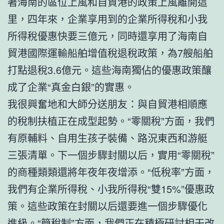
著海南的區位上風和自貿港的政策上風離開這
里，四年來，企業享用到的企業所得稅和小我
所得稅優惠快要三億元，同時還享用了海南自
貿港國際運輸船舶增值稅退稅政策，為7艘船舶
打點退稅3.6億元。這些海南獨佔的優惠政策釀
成了企業“真金白銀”的實惠。
我很興奮地和大師分送朋友：與自貿港相順應
的稅制扶植正在成型起勢。“零關稅”方面，我們
有原輔料、自用生孩子裝備、路況東西和游艇
三張清單。下一個步驟封關以后，實用“零關稅”
的商種類類還將年夜年夜增添。“低稅率”方面，
我們有企業所得稅、小我所得稅“雙15%”優惠政
策。這些政策在封關以后還要進一個步驟優化
進級。“簡稅制”方面，我們正在積極研討相干改