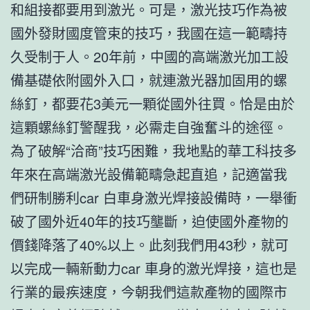
和組接都要用到激光。可是，激光技巧作為被
國外發財國度管束的技巧，我國在這一範疇持
久受制于人。20年前，中國的高端激光加工設
備基礎依附國外入口，就連激光器加固用的螺
絲釘，都要花3美元一顆從國外往買。恰是由於
這顆螺絲釘警醒我，必需走自強奮斗的途徑。
為了破解“洽商”技巧困難，我地點的華工科技多
年來在高端激光設備範疇急起直追，記適當我
們研制勝利car 白車身激光焊接設備時，一舉衝
破了國外近40年的技巧壟斷，迫使國外產物的
價錢降落了40%以上。此刻我們用43秒，就可
以完成一輛新動力car 車身的激光焊接，這也是
行業的最疾速度，今朝我們這款產物的國際市