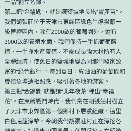
一品”創立名錄。
第二把“金鑰匙”，就是讓鹽堿地長出“豐產苗”。
我們胡張莊位于天津市東麗區綠色生態樊籬一
級管控區內，除有2000畝的葡萄園外，還有
3000畝的養殖水面。我們保持一手抓葡萄蒔
植，一手抓水產養殖，不竭成長強大村所有人
全體經濟，使舊日的鹽堿地變為同鄉們發家致
富的“綠色銀行”。每到夏日，綠油油的葡萄園和
養殖魚塘遠相照應，吸引著各地的游客。
第三把“金鑰匙”就是讓“北年夜荒”種出“幸福
花”。在束縛戰鬥時代，我們黨在胡張莊村樹立
了天津市東郊區第一個鄉村下層黨組織，這里
白色底蘊深摯。今朝我們胡張莊村正在深挖各
類資本，打造集田園風景、休閑采摘、文明游