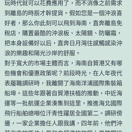
玩時代就可以花費應用了，而不消像之前需求
到離島的時辰才幹提貨。假如您是一個沖浪喜
好者，那么你此刻可以飛到海南，直奔離島免
稅店，購置最酷的沖浪板、太陽鏡、防曬霜，
把本身設備好以后，直奔日月灣往感觸感染沖
浪的樂趣和陽光沙岸的舒服。
對于寬大的市場主體而言，海南自貿港又有哪
些機會和優惠政策呢？前段時光，在人年夜代
表履職調研時，我離開了海南洋浦國際集裝箱
船埠。這些年跟著自貿港扶植的推動，中近海
運等一批航運企業湊集到這里，推進海北國際
飛行船舶總噸位汗青性躍居全國第二。調研傍
邊，一家企業擔任人跟我講，四年前，他們沖