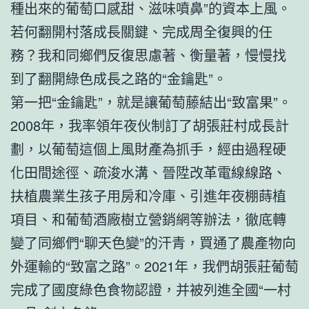
種出來的葡萄口感甜、滋味噴鼻”的資本上風。
若何翻開村落成長關鍵、完成周全復興的任
務？我和同鄉們反復思慮著、衡量著，慢慢找
到了翻開綠色成長之路的“金鑰匙”。
第一把“金鑰匙”，就是讓葡萄藤結出“致富果”。
2008年，我率領年夜伙制訂了胡張莊村成長計
劃，以葡萄這個上風財產為抓手，經由過程硬
化田間途徑、疏浚水溝、晉陞改革電線線路、
扶植農業生孩子用房和冷庫、引進年夜棚蒔植
項目、和葡萄酒廠樹立營銷網等辦法，徹底轉
變了同鄉們“聊天色變”的汗青，買通了農產物向
外運輸的“致富之路”。2021年，我們胡張莊葡萄
完成了國度綠色食物認證，并被列進全國“一村