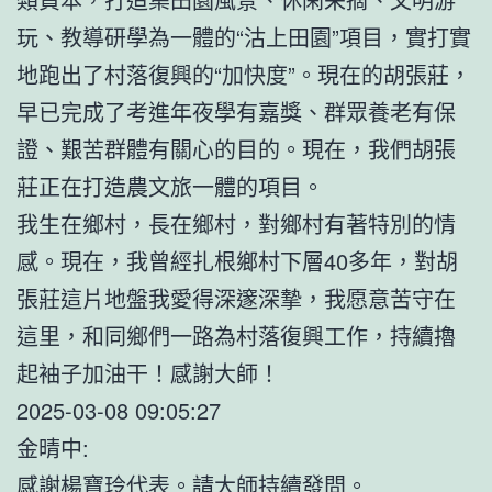
玩、教導研學為一體的“沽上田園”項目，實打實
地跑出了村落復興的“加快度”。現在的胡張莊，
早已完成了考進年夜學有嘉獎、群眾養老有保
證、艱苦群體有關心的目的。現在，我們胡張
莊正在打造農文旅一體的項目。
我生在鄉村，長在鄉村，對鄉村有著特別的情
感。現在，我曾經扎根鄉村下層40多年，對胡
張莊這片地盤我愛得深邃深摯，我愿意苦守在
這里，和同鄉們一路為村落復興工作，持續擼
起袖子加油干！感謝大師！
2025-03-08 09:05:27
金晴中:
感謝楊寶玲代表。請大師持續發問。