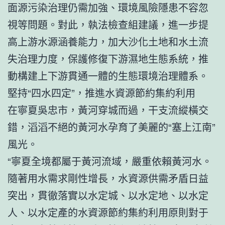
面源污染治理仍需加強、環境風險隱患不容忽
視等問題。對此，執法檢查組建議，進一步提
高上游水源涵養能力，加大沙化土地和水土流
失治理力度，保護修復下游濕地生態系統，推
動構建上下游貫通一體的生態環境治理體系。
堅持“四水四定”，推進水資源節約集約利用
在寧夏吳忠市，黃河穿城而過，干支流縱橫交
錯，滔滔不絕的黃河水孕育了美麗的“塞上江南”
風光。
“寧夏全境都屬于黃河流域，嚴重依賴黃河水。
隨著用水需求剛性增長，水資源供需矛盾日益
突出，貫徹落實以水定城、以水定地、以水定
人、以水定產的水資源節約集約利用原則對于