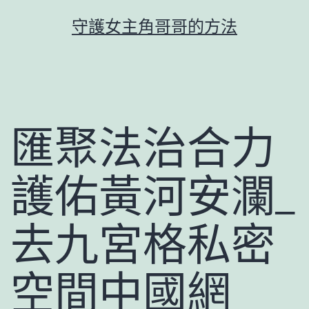
跳
守護女主角哥哥的方法
至
主
要
內
容
匯聚法治合力
護佑黃河安瀾_
去九宮格私密
空間中國網