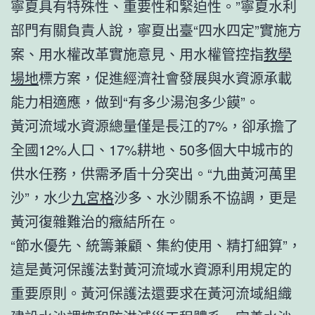
寧夏具有特殊性、重要性和緊迫性。”寧夏水利
部門有關負責人說，寧夏出臺“四水四定”實施方
案、用水權改革實施意見、用水權管控指
教學
場地
標方案，促進經濟社會發展與水資源承載
能力相適應，做到“有多少湯泡多少饃”。
黃河流域水資源總量僅是長江的7%，卻承擔了
全國12%人口、17%耕地、50多個大中城市的
供水任務，供需矛盾十分突出。“九曲黃河萬里
沙”，水少
九宮格
沙多、水沙關系不協調，更是
黃河復雜難治的癥結所在。
“節水優先、統籌兼顧、集約使用、精打細算”，
這是黃河保護法對黃河流域水資源利用規定的
重要原則。黃河保護法還要求在黃河流域組織