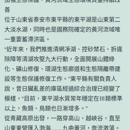
善
位于山東省泰安市東平縣的東平湖是山東第二
大淡水湖，同時也是國務院確定的黃河流域唯
一重要蓄滯洪區。
“近年來，我們推進清網凈湖、控砂禁石、拆違
除障等清湖攻堅九大行動，全面開展山體綠
化、礦山修復、環湖生態廊道和生態隔離帶建
設等生態保護修復工作。”東平縣有關負責人
說，昔日臟亂差的庫區經過綜合治理已經變了
模樣，“目前，東平湖水質常年穩定在Ⅲ類標準
以上，魚類、鳥類也日漸增多。”
從青藏高原出發，一路穿高山、越峽谷，直至
山東東營匯入渤海……九曲黃河，奔流激蕩。