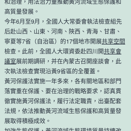
和治理，用法治力量推動黃河流域生態保護和
高質量發展。
今年6月至9月，全國人大常委會執法檢查組先
后赴山西、山東、河南、陜西、青海、甘肅、
寧夏等7省（自治區）的17個地市開展
共享空間
檢查。此前，全國人大環資委赴四川開
共享會
議室
展前期調研，并在內蒙古召開座談會，此
次執法檢查實現沿黃9省區的全覆蓋。
黃河保護法實施一年多來，各有關地區和部門
落實重在保護、要在治理的戰略要求，認真貫
徹實施黃河保護法，履行法定職責，出臺配套
法規，依法推動黃河流域生態保護和高質量發
展取得積極成效。
加強生態保護，黃河流域生態環境質量持續改