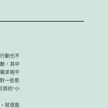
行動也不
動，其中
需求相干
。對一些影
原的“小
，就很能