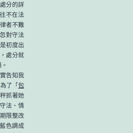
處分的詳
往往不在法
律者不難
疏忽對守法
是初度出
，處分就
隔。
實告知我
是為了「
包
秤抓著她
度守法、情
期限整改
將藍色調成