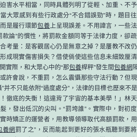
會迫害水平相當，同時具體列明了從輕、加重、不予
當大眾感到有些行政處分“不合錯誤勁”時，題目
，而是履行環節
包養
上呈現誤差。不用諱言，一些法
罰款論”的慣性，將罰款金額同等于法律力度，卻
綜合考量：是客觀居心仍是無意之掉？是屢教不改仍
否形成現實傷害損失？借使倘使這些信息未細致厘清
開實際，和大眾心中的“那
包養
桿秤”發生間
包養網
或許會說，不重罰，怎么震懾那些守法行動？但現
懾”并不只能依附“過度處分”，法律的目標也歷來不
衡！徹底的失衡！這違背了宇宙的基本美學！」林天
頭髮，發出低沉的尖叫。“罰垮誰”。實際中，對初
且實時矯正的運營者，用教導領導取代高額罰款，用
包養網
罰了之”，反而能起到更好的張水瓶聽到要