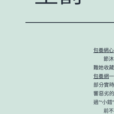
包養網心
節沐
難她收
包養網
部分實時
響惡劣
過”“小
前不