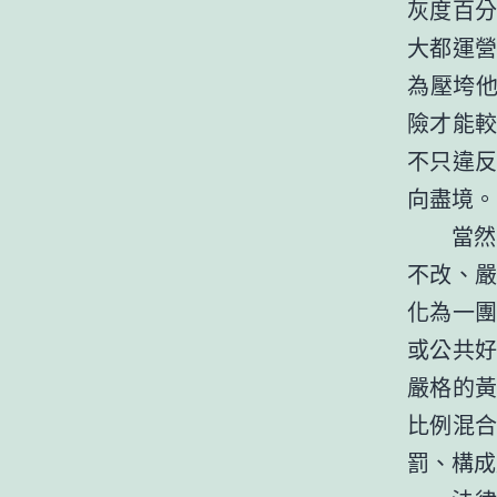
灰度百
大都運
為壓垮他
險才能
不只違
向盡境。
當然
不改、
化為一
或公共
嚴格的
比例混
罰、構成