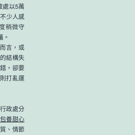
被處以5萬
，不少人感
度稍微守
議。
者而言，或
的結構失
錯，卻要
則打亂運
行政處分
包養甜心
性質、情節