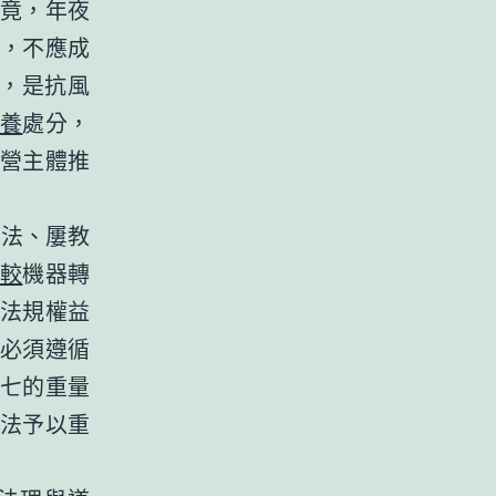
竟，年夜
，不應成
者，是抗風
養
處分，
營主體推
守法、屢教
較
機器轉
法規權益
必須遵循
七的重量
法予以重