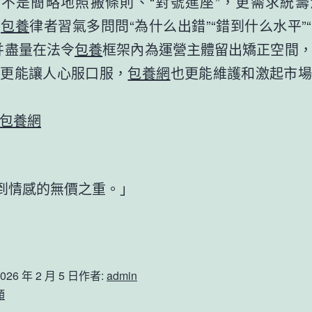
不是簡略地照搬條則、“對號進座”，更需求統籌
法
包養
律者習氣多問問“為什么出錯”“錯到什么水平”
并盡量在法令
包養
框架內為運營主體留出矯正空間
許更能讓人心服口服，
包養網
也更能維護和激起市場
包養網
到情感的無價之重。」
026 年 2 月 5 日
作者:
admin
類