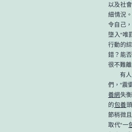
以及社
細情況。
令自己
墮入“唯
行動的
錯？能
很不難離
有人
們，“震
養網
失
的
包養
節稍微
取代“一