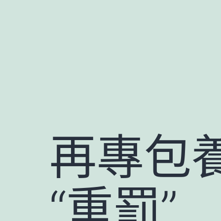
跳
至
主
要
內
容
再專包養
“重罰”