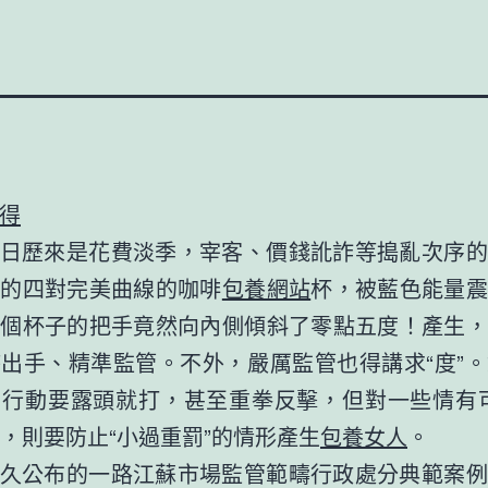
得
日歷來是花費淡季，宰客、價錢訛詐等搗亂次序的
藏的四對完美曲線的咖啡
包養網站
杯，被藍色能量震
一個杯子的把手竟然向內側傾斜了零點五度！產生，
出手、精準監管。不外，嚴厲監管也得講求“度”
的行動要露頭就打，甚至重拳反擊，但對一些情有可
錯”，則要防止“小過重罰”的情形產生
包養女人
。
久公布的一路江蘇市場監管範疇行政處分典範案例