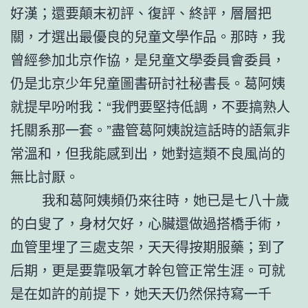
好漢；還要顛末初評、復評、終評，層層把
關，才選出最優良的兒童文學作品。那時，我
曾經參加北京作協，是兒童文學委員會委員，
仍是北京少年兒童圖書研討社秘書長。葛阿姨
就提早吩咐我：“我們要堅持低調，不要搞熟人
托關系那一套。”盡管葛阿姨說這話時的語氣非
常溫和，但我能感到出，她對這類不良風尚的
無比討厭。
我和葛阿姨頻仍來往時，她已是七八十歲
的白叟了，身材欠好，心臟還做過搭橋手術，
血管里埋了三處支架，天天得按期服藥；到了
后期，更是要靠吸氧才幹包管正常生涯。可就
是在如許的前提下，她天天仍然保持寫一千