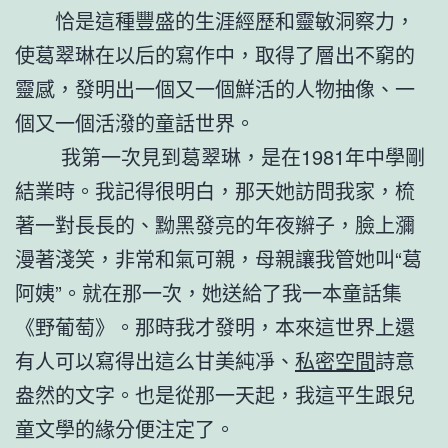
恰是這種豐盛的生涯經歷和靈敏洞察力，
使葛翠琳在以后的寫作中，取得了層出不窮的
靈感，發明出一個又一個鮮活的人物抽像、一
個又一個活潑的童話世界。
我第一次見到葛翠琳，是在1981年中學剛
結業時。我記得很明白，那天她訪問我家，梳
著一對長長的、黝黑發亮的年夜辮子，臉上瀰
漫著淺笑，非常和氣可親，母親讓我管她叫“葛
阿姨”。就在那一次，她送給了我一本童話集
《野葡萄》。那時我才發明，本來這世界上還
有人可以寫得出這么甘美純凈、
私密空間
詩意
盎然的文字。也是從那一天起，我這平生跟兒
童文學的緣分便注定了。