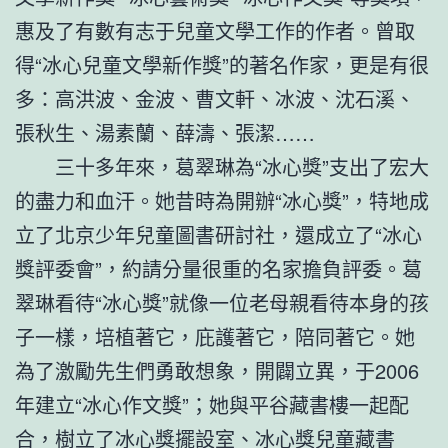
惠及了有數有志于兒童文學工作的作者。曾取
得“冰心兒童文學新作獎”的著名作家，更是有很
多：高洪波、金波、曹文軒、冰波、沈石溪、
張秋生、湯素蘭、薛濤、張潔……
三十多年來，葛翠琳為“冰心獎”支出了宏大
的盡力和血汗。她昔時為開辦“冰心獎”，特地成
立了北京少年兒童圖書研討社，還成立了“冰心
獎評委會”，約請分量很重的名家擔負評委。葛
翠琳看待“冰心獎”就像一位老母親看待本身的孩
子一樣，培植著它，庇護著它，陪同著它。她
為了激勵先生們勇敢想象，開闢立異，于2006
年建立“冰心作文獎”；她與平谷藏書樓一起配
合，樹立了冰心獎擺設室、冰心獎兒童藏書