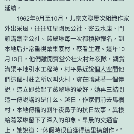
延續。
1962年9月至10月，北京文聯屢次組織作家
外出采風，往往紅星國民公社、密云水庫、門
頭溝齋堂公社。葛翠琳每一次都積極報名，到
本地后非常重視彙集素材，察看生涯。這年10
月13日，他們離開齋堂公社火村年夜隊，觀賞
溝渠平地引水工程時，村平易近說
個人空間
他
們這個村莊之所以叫火村，實在暗藏著一個傳
說，這立即惹起了葛翠琳的愛好，她再三詰問
這一傳說講的是什么。越日，作家們前去馬欄
村，本地傳播的劉年夜鼻子的抗日故事，異樣
給葛翠琳留下了深入的印象。早晨的交通會
上，她說道：“休假時很值獲得這里搞創作。”