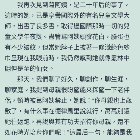
我再次見到葛阿姨，是二十年后的事了。
這時的她，已是享譽國際外的有名兒童文學大
師，出書了良多書，取得過國際那時一切的兒
童文學年夜獎。盡管葛阿姨頭發花白，臉蛋也
有不少皺紋，但當她脖子上披著一條淺綠色紗
巾呈現在我眼前時，我仍然感到她就像叢林中
翩但是至的仙女。
那天，我們聊了好久，聊創作，聊生涯，
聊家庭。我提到母親很盼望能來探望一下老伴
侶，頓時被葛阿姨禁止，她說：“你母親也上歲
數了，有什么事在德律風里說就行，萬萬別讓
她往返跑。再說與其有功夫招待你母親，還不
如花時光培育你們呢！”這最后一句，能夠是我