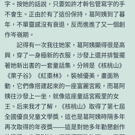
字。按她的話說，只要如許才幹包管寫字的手
不會生。正由於有了這份保持，葛阿姨到了暮
年，不單靈感沒有衰退，反而進進了又一個創
作岑嶺期。
記得有一次我往她家，葛阿姨顯得很是高
興，穿了一身極新的衣服，沙發上還并排豎擺
著她新出書的一套童話集，分辨是《核桃山》
《栗子谷》《紅棗林》，裝幀優美，畫面熟
動，它們像搭建起來的一座富麗宮殿，而葛阿
姨往沙發上一坐，就像這座童話宮殿里的女
王。后來我才了解，《核桃山》取得了第七屆
全國優良兒童文學獎，這也是葛阿姨時隔多年
再次取得的年夜獎——這是對她多年勤懇創作