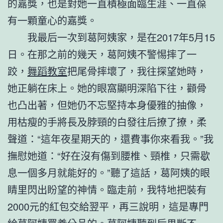
的嘉獎，也是對她一直積極面臨生涯、一直葆
有一顆童心的嘉獎。
我最后一次到葛阿姨家，是在2017年5月15
日。在那之前的幾天，葛阿姨不警惕摔了一
跤，
舞蹈教室
把尾骨摔壞了，我往探望她時，
她正躺在床上。她的眼窩顯明深陷下往，顴骨
也凸出著，但她仍不忘堅持本身優雅的抽像，
用枯瘦的手將長及脖頸的白發往后撩了撩，柔
聲道：“這年夜星期天的，還費事你來看我。”我
撫慰她道：“好在沒有傷到腰椎、頸椎，只需歇
息一個多月就能好的。”聽了這話，葛阿姨的眼
睛里閃出盼望的神情。臨走前，我特地把裝有
2000元的紅包交給翌平，再三說明，這是專門