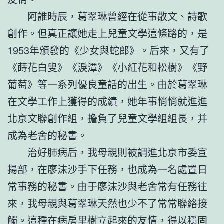
阿誰時辰，葛翠琳曾經在從事散文、詩歌
創作。但真正讓她走上兒童文學這條路的，是
1953年頒發的《少女與蛇郎》。后來，又有了
《蒔花白叟》《淚潭》《小紅花和松樹》《野
葡萄》等一系列優良童話的出生。由於葛翠琳
在文學工作上獲得的成績，她年事悄悄就進進
北京文聯創作組，擔負了兒童文學組組長，并
成為老舍的秘書。
治好肺病后，我母親則被調進北京市委宣
揚部，在廖沫沙手下任務，也成為一名處置日
常事務的秘書。由于廖沫沙與老舍常有任務往
來，我母親與葛翠琳天然也少不了常常聯絡接
觸。這種在病房里樹立起來的友情，得以穩固