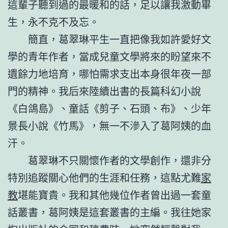
這輩子聽到過的最暖和的話，足以讓我激動畢
生，永不克不及忘。
簡直，葛翠琳平生一直把像我如許愛好文
學的青年作者，當成兒童文學將來的盼望來不
遺餘力地培育，哪怕需求支出本身很年夜一部
門的精神。我后來陸續出書的長篇科幻小說
《白鴿島》、童話《剪子、石頭、布》、少年
景長小說《竹馬》，無一不滲入了葛阿姨的血
汗。
葛翠琳不只關懷作者的文學創作，還非分
特別追蹤關心他們的生涯和任務，這點尤難
家
教
堪能寶貴。我和其他幾位作者曾出過一套童
話叢書，葛阿姨是這套叢書的主編。我往她家