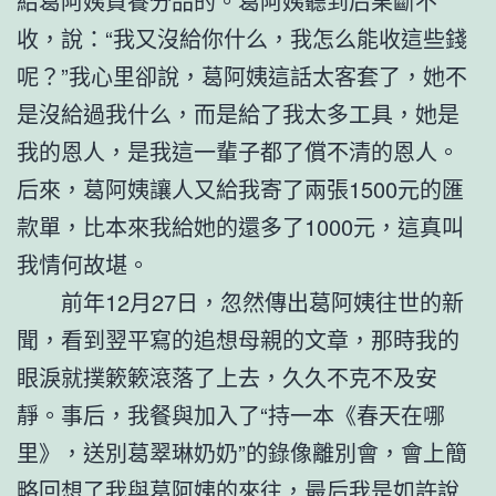
給葛阿姨買養分品的。葛阿姨聽到后果斷不
收，說：“我又沒給你什么，我怎么能收這些錢
呢？”我心里卻說，葛阿姨這話太客套了，她不
是沒給過我什么，而是給了我太多工具，她是
我的恩人，是我這一輩子都了償不清的恩人。
后來，葛阿姨讓人又給我寄了兩張1500元的匯
款單，比本來我給她的還多了1000元，這真叫
我情何故堪。
前年12月27日，忽然傳出葛阿姨往世的新
聞，看到翌平寫的追想母親的文章，那時我的
眼淚就撲簌簌滾落了上去，久久不克不及安
靜。事后，我餐與加入了“持一本《春天在哪
里》，送別葛翠琳奶奶”的錄像離別會，會上簡
略回想了我與葛阿姨的來往，最后我是如許說