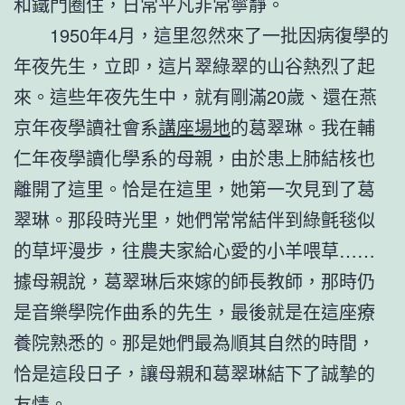
和鐵門圈住，日常平凡非常寧靜。
1950年4月，這里忽然來了一批因病復學的
年夜先生，立即，這片翠綠翠的山谷熱烈了起
來。這些年夜先生中，就有剛滿20歲、還在燕
京年夜學讀社會系
講座場地
的葛翠琳。我在輔
仁年夜學讀化學系的母親，由於患上肺結核也
離開了這里。恰是在這里，她第一次見到了葛
翠琳。那段時光里，她們常常結伴到綠氈毯似
的草坪漫步，往農夫家給心愛的小羊喂草……
據母親說，葛翠琳后來嫁的師長教師，那時仍
是音樂學院作曲系的先生，最後就是在這座療
養院熟悉的。那是她們最為順其自然的時間，
恰是這段日子，讓母親和葛翠琳結下了誠摯的
友情。