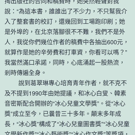
掏出版社的合同和稿費時，她突然輕聲對我
說：“為這本書，誰誰出了不少力，不只幫我介
入了整套書的校訂，還幾回到工場跑印刷；她
是外埠的，在北京落腳很不不難，我們不是外
人，我從你們幾位作者的稿費中各抽出600元，
就算作是她的辛勞費和打車資，你看可以嗎？”
我當然滿口承諾，同時，心底涌起一股熱流，
剎時傳遍全身。
說到葛翠琳專心培育青年作者，就不克不
及不提到1990年由她提議，和冰心白叟、韓素
音密斯配合開辦的“冰心兒童文學獎”。從“冰心
獎”成立至今，已曩昔三十多年。顛末多年成
長，“冰心獎”構成了“冰心兒童圖書獎”“冰心兒童
文學新作獎”“冰心藝術獎”“冰心作文獎”等獎項，