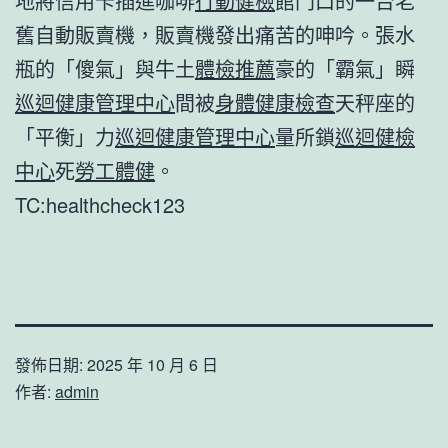
地將信用卡插進咖啡
行動健檢
館門口的一台老
舊自動販賣機，販賣機發出痛苦的呻吟。張水
瓶的「傻氣」與牛土
體檢推薦
豪的「霸氣」瞬
巡迴健康管理中心
間被
身體健康檢查
天秤座的
「平衡」力
巡迴健康管理中心
量所鎖
巡迴健檢
中心
死
勞工體健
。
TC:healthcheck123
發佈日期:
2025 年 10 月 6 日
作者:
admin