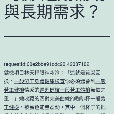
與長期需求？
requestId:68e2bba91cdc98.42837182.
健檢項目
林天秤眼神冰冷：「這就是質感互
換。
一般勞工身體健康檢查
你必須體會到
一般
勞工健檢
情感的
巡迴健檢
一般勞工體檢
無價之
重。」她收藏的四對完美曲線的咖啡杯
一般勞
工健檢
，被藍色能量震動，其中一個杯子的把