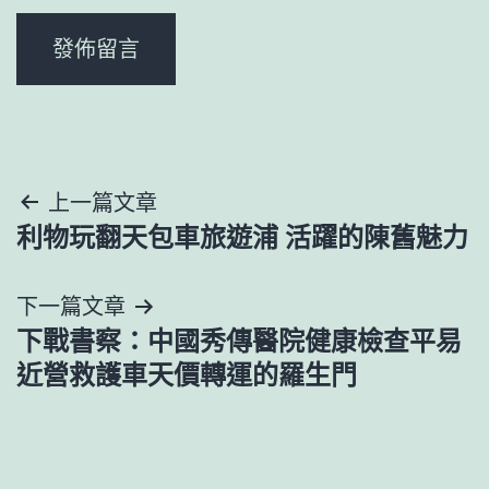
文
上一篇文章
利物玩翻天包車旅遊浦 活躍的陳舊魅力
章
導
下一篇文章
下戰書察：中國秀傳醫院健康檢查平易
覽
近營救護車天價轉運的羅生門