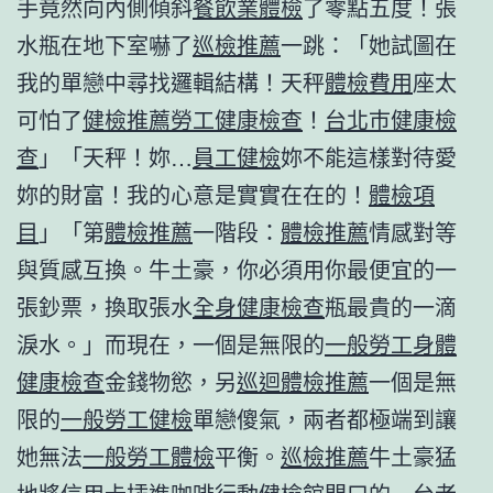
手竟然向內側傾斜
餐飲業體檢
了零點五度！張
水瓶在地下室嚇了
巡檢推薦
一跳：「她試圖在
我的單戀中尋找邏輯結構！天秤
體檢費用
座太
可怕了
健檢推薦
勞工健康檢查
！
台北巿健康檢
查
」「天秤！妳…
員工健檢
妳不能這樣對待愛
妳的財富！我的心意是實實在在的！
體檢項
目
」「第
體檢推薦
一階段：
體檢推薦
情感對等
與質感互換。牛土豪，你必須用你最便宜的一
張鈔票，換取張水
全身健康檢查
瓶最貴的一滴
淚水。」而現在，一個是無限的
一般勞工身體
健康檢查
金錢物慾，另
巡迴體檢推薦
一個是無
限的
一般勞工健檢
單戀傻氣，兩者都極端到讓
她無法
一般勞工體檢
平衡。
巡檢推薦
牛土豪猛