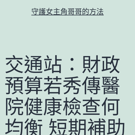
跳
守護女主角哥哥的方法
至
主
要
內
容
交通站：財政
預算若秀傳醫
院健康檢查何
均衡 短期補助