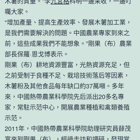
木薯的質量。”李
九宮格
科明一邊采收，一邊叮
囑大家。
“增加產量、提高生產效率、發展木薯加工業，
是我們需要解決的問題。中國農業專家到來之
前，這些成果我們不能想象。”剛果（布）農業
部長保羅·恩戈博表示。
剛果（布）耕地資源豐富，光熱資源充足，但
之前受制于良種不足、栽培技術落后等因素，
木薯粉及其他食品每年缺口約37萬噸。多年
來，中國熱帶農業科學院先后派出20多名專
家，常駐示范中心，開展農業種植和禽類養殖
示范。
2011年，中國熱帶農業科學院助理研究員薛茂
富來到剛果（布），經過走訪和調研，發現當