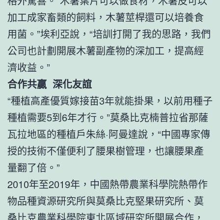
格外驚喜。“木薯葉片可以做食材，木薯皮可以
加工成家畜類的飼料，木薯莖桿還可以培養食
用菌。”埃利亞說，“培訓打開了我的思路，我們
公司也計劃開展木薯副產物的深加工，提高經
濟收益。”
合作共贏 深化友誼
“種植高產優質嫁接苗3年就能掛果，以前用種子
種植需要5到6年才行。”莫桑比克楠普拉省那薩
瓦拉地區的種植戶朱絲·阿曼達說，“中國專家傳
授的技術不僅便利了腰果樹管理，也讓腰果產
量翻了倍。”
2010年至2019年，中國熱帶農業科學院熱帶作
物品種資源研究所與莫桑比克堅果研究所、莫
桑比克農業科學院東北區域研究所開展合作，