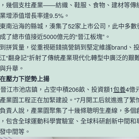
，幾個支柱產業——紡織、鞋服、食物、建材等傳
業增添值增長率達9.5%。
東南沿海的縣城，湊集了52家上市公司，此中多數
成了總市值接近5000億元的“晉江板塊”。
到拼質量，從重視砸錢搞營銷到堅定維護brand、
江“翻身記”折射了傳統產業現代化轉型中廣泛的艱
與升華。
在壓力下逆勢上揚
在晉江市池店鎮，占空中積206畝、投資額1
包養
4億
產業園工程正在加緊建設。“7月開工后就進進了繁
負責人說，產業園聚集了十幾條聰明生產線，多個
，包含全球運動科學實驗室、全球科研創新中間和
發中間等。