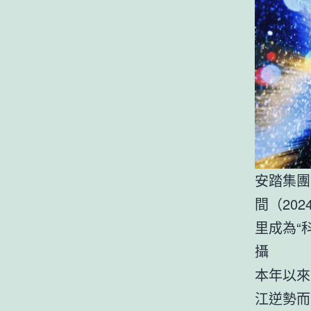
安踏集團
間（20
里成為“
攝
本年以來
江逆勢而