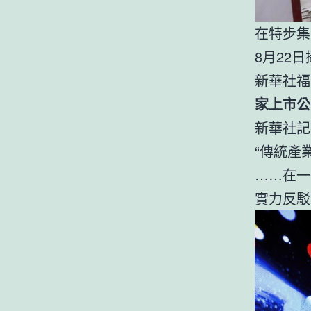
在特步集
8月22
新華社福
家上市公
新華社記
“傳統產
……在一
實力反駁