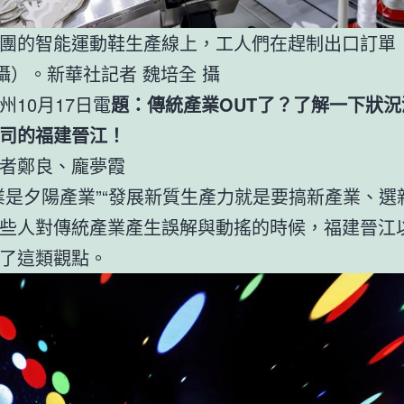
團的智能運動鞋生產線上，工人們在趕制出口訂單（2
日攝）。新華社記者 魏培全 攝
州10月17日電
題：傳統產業OUT了？了解一下狀況
司的福建晉江！
者鄭良、龐夢霞
業是夕陽產業”“發展新質生產力就是要搞新產業、選
些人對傳統產業產生誤解與動搖的時候，福建晉江以
了這類觀點。