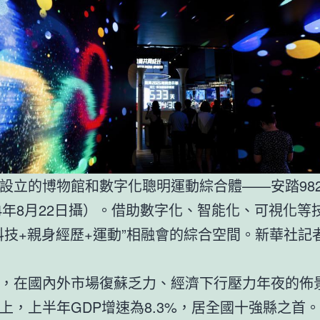
設立的博物館和數字化聰明運動綜合體——安踏98
24年8月22日攝）。借助數字化、智能化、可視化等
科技+親身經歷+運動”相融會的綜合空間。新華社記
，在國內外市場復蘇乏力、經濟下行壓力年夜的佈
上，上半年GDP增速為8.3%，居全國十強縣之首