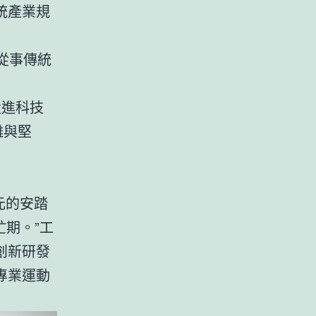
統產業規
從事傳統
投進科技
難與堅
元的安踏
忙期。”工
創新研發
專業運動