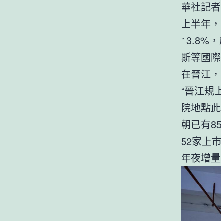
華社記者
上半年，
13.8
斯等國際
在晉江，
“晉江規
院地點此
朝已有8
52家上
年夜增量