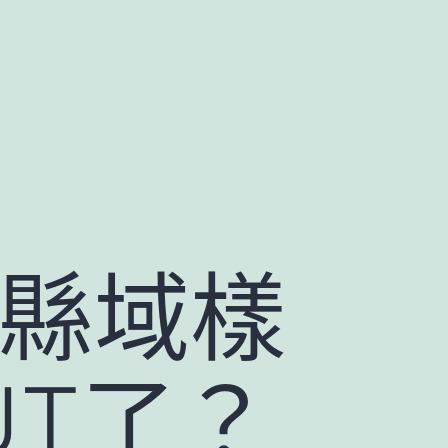
·縣域樣
UT了？