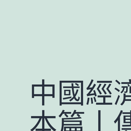
跳
至
主
要
內
容
中國經
本篇丨