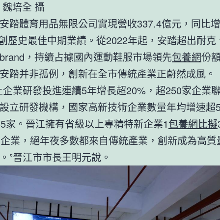
 魏培全 攝
安踏體育用品無限公司實現營收337.4億元，同比
%，創歷史最佳中期業績。從2022年起，安踏超出耐
brand，持續占據國內運動鞋服市場領先
包養網
份
安踏并非孤例，創新在全市傳統產業正蔚然成風。
上企業研發投進連續5年增長超20%，超250家企業
設立研發機構，國家高新技術企業數量年均增速超5
55家。晉江擁有省級以上專精特新企業1
包養網比擬
市企業，絕年夜多數都來自傳統產業，創新成為高質
。”晉江市市長王明元說。