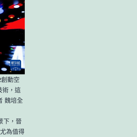
2創動空
技術，這
者 魏培全
景下，晉
。尤為值得