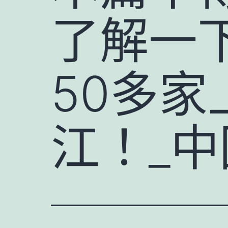
了解一
50多
江！_