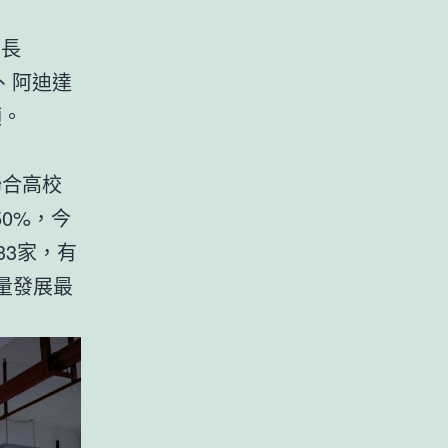
增長
克、阿迪達
額。
聯合高校
0%，今
33家，有
量發展最