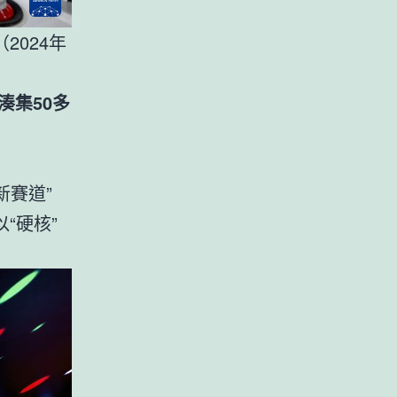
024年
湊集50多
新賽道”
“硬核”