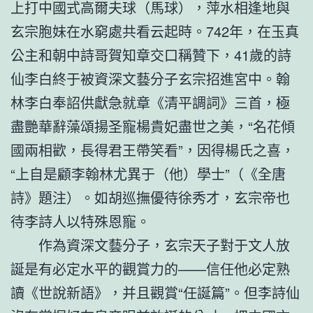
上打中國式高爾夫球（馬球），萍水相逢地與
玄宗胞妹在水窮處共看云起時。742年，在玉真
公主和朝中詩哥賀知章交口稱贊下，41歲的詩
仙李白終于被資深文藝分子玄宗招進宮中。翰
林李白奉詔供獻急就章《清平調詞》三首，極
盡艷華辭藻頌揚圣寵楊貴妃盡世之美，“名花傾
國兩相歡，長得君王帶笑看”，因得楊氏之喜，
“上自是顧李翰林尤異于（他）學士”（《全唐
詩》題注）。如胡巡撫優待徐秀才，玄宗帝也
待李詩人以特殊恩寵。
作為資深文藝分子，玄宗天子對于文人放
誕是有必定水平的觀賞力的——信任他必定熟
讀《世說新語》，并且觀賞“任誕篇”。但李詩仙