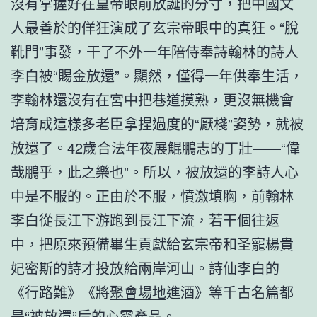
沒有掌握好在皇帝眼前放誕的分寸，把中國文
人最善於的佯狂演成了玄宗帝眼中的真狂。“脫
靴門”事發，干了不外一年陪侍奉詩翰林的詩人
李白被“賜金放還”。顯然，僅得一年供奉生活，
李翰林還沒有在宮中把巷道摸熟，更沒無機會
培育成這樣多老臣拿捏過度的“厭棧”姿勢，就被
放還了。42歲合法年夜展鯤鵬志的丁壯——“偉
哉鵬乎，此之樂也”。所以，被放還的李詩人心
中是不服的。正由於不服，憤激填胸，前翰林
李白從長江下游跑到長江下流，若干個往返
中，把原來預備畢生貢獻給玄宗帝和圣寵楊貴
妃密斯的詩才投放給兩岸河山。詩仙李白的
《行路難》《將
聚會場地
進酒》等千古名篇都
是“被放還”后的心靈產品。