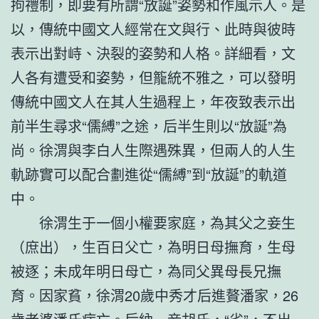
拘禮制，即要有所謂“放誕”姿勢和作風示人。是
以，傳統中國文人經常在文與行、此時與彼時
表示出對峙、決裂的姿勢和人格。詳細看，文
人各有遭受和姿勢，但籠統不雅之，可以發明
傳統中國文人在其人生過程上，年夜致表示出
前半生尋求“儒縛”之途，后半生則以“放誕”為
尚。徐渭與李白人生際遇殊異，但兩人的人生
軌跡實可以配合劃進從“儒縛”到“放誕”的軌道
中。
徐渭生于一個小權要家庭，為其父之妾生
（庶出），生百日父亡，為明日母撫育，生母
被逐；未成年明日母亡，為同父異母長兄撫
育。因家貧，徐渭20歲中秀才后進贅潘家，26