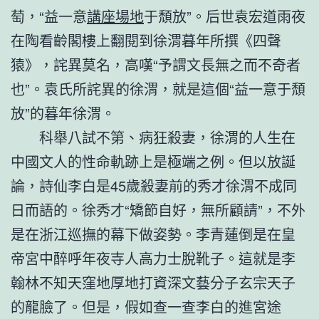
萄，“益一意
講座場地
于頹放”。后世袁宏道雨夜
在陶看齡閣樓上翻閱到徐渭暮年所撰《四聲
猿》，詫異莫名，高嘆“予謂文長無之而不奇者
也”。袁氏所詫異的徐渭，就是這個“益一意于頹
放”的暮年徐渭。
科舉八試不第、病狂殺妻，徐渭的人生在
中國文人的性命軌跡上是極端之例。但以放誕
論，詩仙李白是45歲殺妻前的秀才徐渭不成同
日而語的。徐秀才“矯節自好，無所顧請”，不外
是在浙江巡撫的幕下做姿勢。李青蓮倒是在皇
帝宮中醉呼年夜寺人高力士脫靴子。這就是李
翰林不知天窪地厚地打資深文藝分子玄宗天子
的龍臉了。但是，假如查一查李白的進宮途