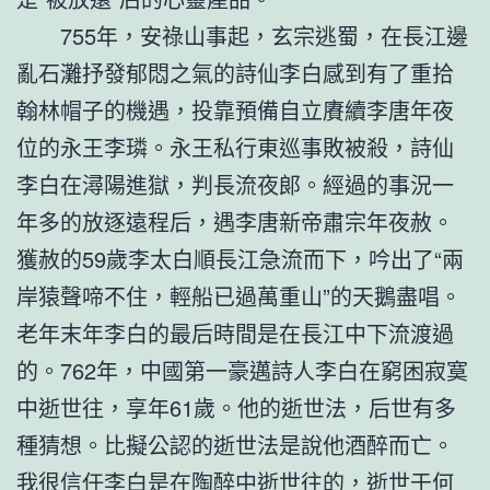
755年，安祿山事起，玄宗逃蜀，在長江邊
亂石灘抒發郁悶之氣的詩仙李白感到有了重拾
翰林帽子的機遇，投靠預備自立賡續李唐年夜
位的永王李璘。永王私行東巡事敗被殺，詩仙
李白在潯陽進獄，判長流夜郞。經過的事況一
年多的放逐遠程后，遇李唐新帝肅宗年夜赦。
獲赦的59歲李太白順長江急流而下，吟出了“兩
岸猿聲啼不住，輕船已過萬重山”的天鵝盡唱。
老年末年李白的最后時間是在長江中下流渡過
的。762年，中國第一豪邁詩人李白在窮困寂寞
中逝世往，享年61歲。他的逝世法，后世有多
種猜想。比擬公認的逝世法是說他酒醉而亡。
我很信任李白是在陶醉中逝世往的，逝世于何