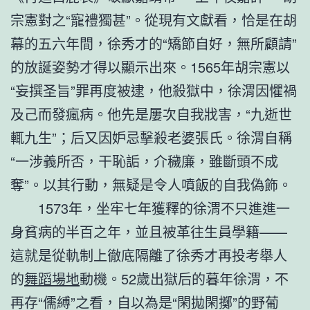
宗憲對之“寵禮獨甚”。從現有文獻看，恰是在胡
幕的五六年間，徐秀才的“矯節自好，無所顧請”
的放誕姿勢才得以顯示出來。1565年胡宗憲以
“妄撰圣旨”罪再度被逮，他殺獄中，徐渭因懼禍
及己而發瘋病。他先是屢次自我戕害，“九逝世
輒九生”；后又因妒忌擊殺老婆張氏。徐渭自稱
“一涉義所否，干恥詬，介穢廉，雖斷頭不成
奪”。以其行動，無疑是令人噴飯的自我偽飾。
1573年，坐牢七年獲釋的徐渭不只進進一
身貧病的半百之年，並且被革往生員學籍——
這就是從軌制上徹底隔離了徐秀才再投考舉人
的
舞蹈場地
動機。52歲出獄后的暮年徐渭，不
再存“儒縛”之看，自以為是“閑拋閑擲”的野葡