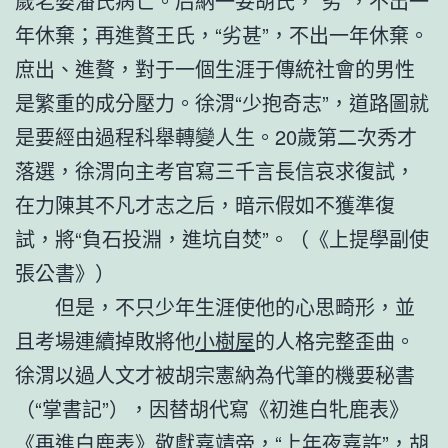
歲老婆潘氏病亡。后納一妾胡氏，“劣”，不出一
年休棄；再進贅王氏，“劣甚”，不出一年休棄。
庶出、進贅，對于一個生涯于傳統社會的男性
是繁重的成分壓力。徐渭“少抱奇志”，道路圖就
是要經由過程科舉轉變人生。20歲第二次秀才
落選，徐渭向主考官寫三千言長信哀求復試，
在力陳其不凡才志之后，暗示假如不獲準復
試，將“負石投淵，進坑自焚”。（《上提學副使
張公書》）
但是，不只少年生涯使他的心思畸形，並
且考場連續掉敗將他
小樹屋
的人格完整歪曲。
徐渭以過人文才被胡宗憲納為代筆的機要秘書
（“掌書記”），因替胡代寫《初進白牝鹿表》
《再進白鹿表》敬獻嘉靖帝，“上年夜嘉許”，胡