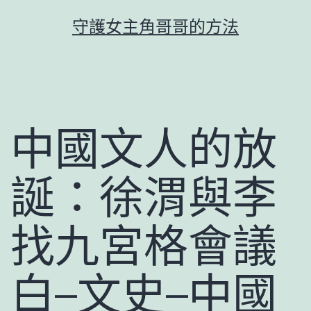
跳
守護女主角哥哥的方法
至
主
要
內
容
中國文人的放
誕：徐渭與李
找九宮格會議
白–文史–中國