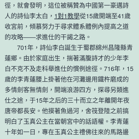
徑，就會發明，這位被稱贊為中國第一豪邁詩
人的詩仙李太白，
1對1教學
從15歲開端至41歲
收宮前，傾慕努力于尋求體系體例內提高之道
的攻略——求進仕的干謁之路。
701年，詩仙李白誕生于蜀郡綿州昌隆縣青
蓮鄉。由於家庭出生，揣著滿腹詩才的少年李
白不克不及走科舉進仕的慣例途徑。716年，15
歲的李青蓮腰上掛著他在河灘邊用鐵杵磨成的
多情劍客無情劍，開端浪游四方，探尋另類進
仕之途，于15年之后的三十而立之年離開年夜
唐帝都長安。他摸著魚過河，舍筏登陸之前搞
明白了玉真公主在當朝宮中的話語權。李青蓮
十年如一日，專在玉真公主禮佛往來的馬路邊