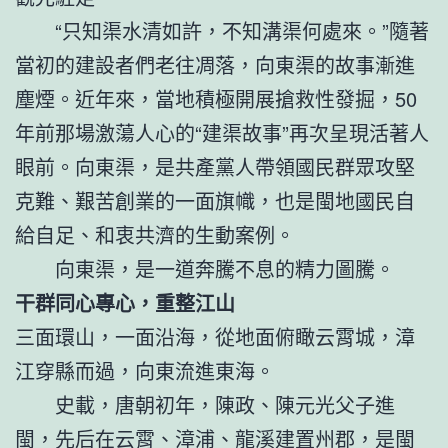
“只知渠水清如許，不知溝渠何處來。”隨著
當初的建設者們老往凋落，向東渠的故事漸進
塵煙。近年來，當地積極開展搶救性發掘，50
年前那場激蕩人心的“建渠故事”再次呈現活著人
眼前。向東渠，是共產黨人帶領國民群眾攻堅
克難、艱苦創業的一面旗幟，也是閩地國民自
給自足、和衷共濟的生動案例。
向東渠，是一道奔騰不息的精力圖騰。
干群同心專心，重整江山
三面環山，一面沿海，從地面俯瞰云霄城，漳
江穿縣而過，向東流進東海。
史載，唐朝初年，陳政、陳元光父子進
閩，先后在云霄、漳浦、龍溪建置州郡，是閩