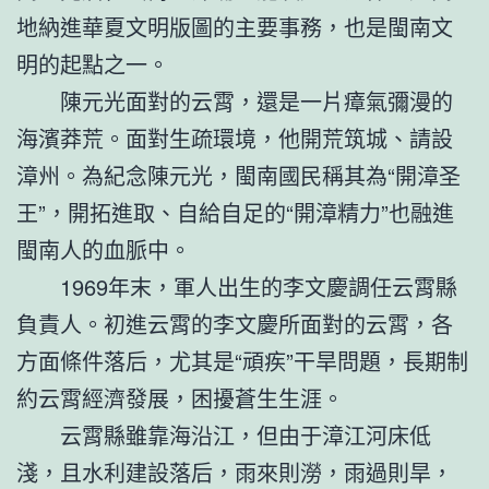
地納進華夏文明版圖的主要事務，也是閩南文
明的起點之一。
陳元光面對的云霄，還是一片瘴氣彌漫的
海濱莽荒。面對生疏環境，他開荒筑城、請設
漳州。為紀念陳元光，閩南國民稱其為“開漳圣
王”，開拓進取、自給自足的“開漳精力”也融進
閩南人的血脈中。
1969年末，軍人出生的李文慶調任云霄縣
負責人。初進云霄的李文慶所面對的云霄，各
方面條件落后，尤其是“頑疾”干旱問題，長期制
約云霄經濟發展，困擾蒼生生涯。
云霄縣雖靠海沿江，但由于漳江河床低
淺，且水利建設落后，雨來則澇，雨過則旱，