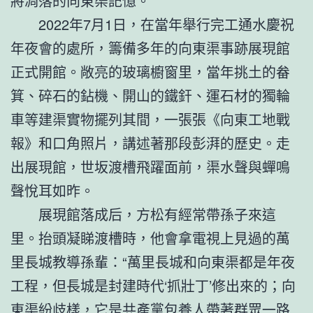
將凋落的向東渠記憶。
2022年7月1日，在當年舉行完工通水慶祝
年夜會的處所，籌備多年的向東渠事跡展現館
正式開館。敞亮的玻璃櫥窗里，當年挑土的畚
箕、碎石的鉆機、開山的鐵釬、運石材的獨輪
車等建渠實物擺列其間，一張張《向東工地戰
報》和口角照片，講述著那段彭湃的歷史。走
出展現館，世坂渡槽飛躍面前，渠水聲與蟬鳴
聲悅耳如昨。
展現館落成后，方松有經常帶孫子來這
里。抬頭凝睇渡槽時，他會拿電視上見過的萬
里長城教導孫輩：“萬里長城和向東渠都是年夜
工程，但長城是封建時代‘抓壯丁’修出來的；向
東渠紛歧樣，它是共產黨
包養
人帶著群眾一路