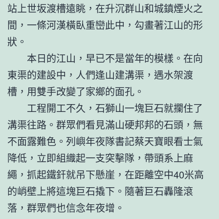
站上世坂渡槽遠眺，在升沉群山和城鎮煙火之
間，一條河漢橫臥重巒此中，勾畫著江山的形
狀。
本日的江山，早已不是當年的模樣。在向
東渠的建設中，人們逢山建溝渠，遇水架渡
槽，用雙手改變了家鄉的面孔。
工程開工不久，石獅山一塊巨石就攔住了
溝渠往路。群眾們看見滿山硬邦邦的石頭，無
不面露難色。列嶼年夜隊書記蔡天寶眼看士氣
降低，立即組織起一支突擊隊，帶頭系上麻
繩，抓起鐵釬就吊下懸崖，在距離空中40米高
的峭壁上將這塊巨石撬下。隨著巨石轟隆滾
落，群眾們也信念年夜增。