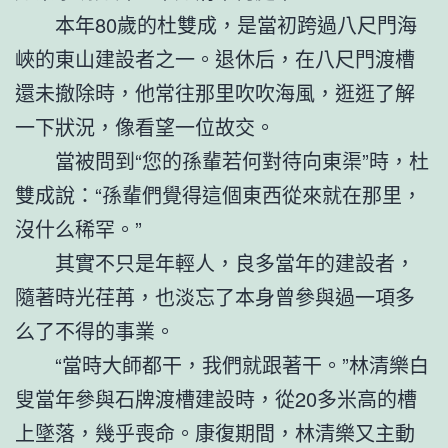
本年80歲的杜雙成，是當初跨過八尺門海
峽的東山建設者之一。退休后，在八尺門渡槽
還未撤除時，他常往那里吹吹海風，逛逛了解
一下狀況，像看望一位故交。
當被問到“您的孫輩若何對待向東渠”時，杜
雙成說：“孫輩們覺得這個東西從來就在那里，
沒什么稀罕。”
其實不只是年輕人，良多當年的建設者，
隨著時光荏苒，也淡忘了本身曾參與過一項多
么了不得的事業。
“當時大師都干，我們就跟著干。”林清樂白
叟當年參與石牌渡槽建設時，從20多米高的槽
上墜落，幾乎喪命。康復期間，林清樂又主動