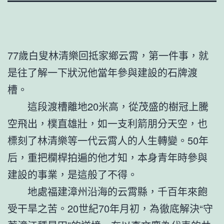
77歲白叟林清樂回抵家鄉云霄，第一件事，就
是往了解一下狀況他當年參與建設的石牌渡
槽。
這段渡槽離地20米高，從茂盛的樹冠上騰
空飛出，樸直雄壯，如一支利箭朋分天空，也
標刻了林清樂等一代云霄人的人生轉變。50年
后，重把欄桿拍遍的他才知，本身青年時參與
建設的事業，是這般了不得。
地處福建漳州沿海的云霄縣，千百年來飽
受干旱之苦。20世紀70年月初，為徹底解決“守