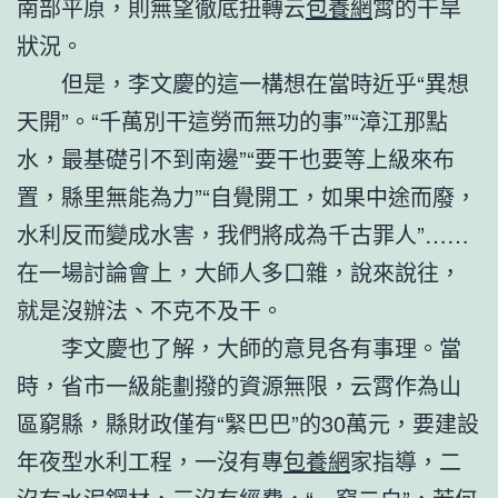
南部平原，則無望徹底扭轉云
包養網
霄的干旱
狀況。
但是，李文慶的這一構想在當時近乎“異想
天開”。“千萬別干這勞而無功的事”“漳江那點
水，最基礎引不到南邊”“要干也要等上級來布
置，縣里無能為力”“自覺開工，如果中途而廢，
水利反而變成水害，我們將成為千古罪人”……
在一場討論會上，大師人多口雜，說來說往，
就是沒辦法、不克不及干。
李文慶也了解，大師的意見各有事理。當
時，省市一級能劃撥的資源無限，云霄作為山
區窮縣，縣財政僅有“緊巴巴”的30萬元，要建設
年夜型水利工程，一沒有專
包養網
家指導，二