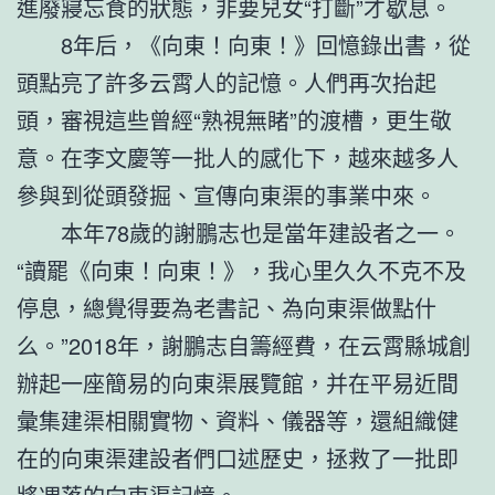
進廢寢忘食的狀態，非要兒女“打斷”才歇息。
8年后，《向東！向東！》回憶錄出書，從
頭點亮了許多云霄人的記憶。人們再次抬起
頭，審視這些曾經“熟視無睹”的渡槽，更生敬
意。在李文慶等一批人的感化下，越來越多人
參與到從頭發掘、宣傳向東渠的事業中來。
本年78歲的謝鵬志也是當年建設者之一。
“讀罷《向東！向東！》，我心里久久不克不及
停息，總覺得要為老書記、為向東渠做點什
么。”2018年，謝鵬志自籌經費，在云霄縣城創
辦起一座簡易的向東渠展覽館，并在平易近間
彙集建渠相關實物、資料、儀器等，還組織健
在的向東渠建設者們口述歷史，拯救了一批即