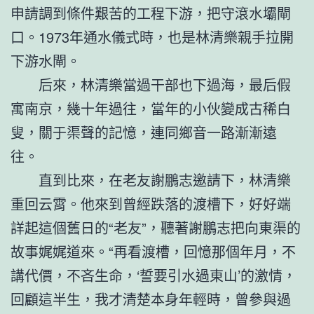
申請調到條件艱苦的工程下游，把守滾水壩閘
口。1973年通水儀式時，也是林清樂親手拉開
下游水閘。
后來，林清樂當過干部也下過海，最后假
寓南京，幾十年過往，當年的小伙變成古稀白
叟，關于渠聲的記憶，連同鄉音一路漸漸遠
往。
直到比來，在老友謝鵬志邀請下，林清樂
重回云霄。他來到曾經跌落的渡槽下，好好端
詳起這個舊日的“老友”，聽著謝鵬志把向東渠的
故事娓娓道來。“再看渡槽，回憶那個年月，不
講代價，不吝生命，‘誓要引水過東山’的激情，
回顧這半生，我才清楚本身年輕時，曾參與過