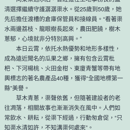
清選擇繼續守護潺潺渠水。從25歲到50歲，她
先后擔任渡槽的倉庫保管員和接線員。“看著渠
水兩邊荔枝、龍眼樹長起來，農田肥饒，樹木
蔥郁，心境就非分特別高興。”
本日云霄，依托水熱優勢和地形多樣性，
成為遠近聞名的瓜果之鄉，擁有包含云霄枇
杷、下河楊桃、火田金柑、東廈青蟹等帶有地
輿標志的著名農產品40種，獲得“全國地標第一
縣”美譽。
草木青蔥，渠聲依舊，但隨著建設者的老
往凋落，相關故事也漸漸消失在風中。人們如
常飲水、耕耘，從渠下經過，行動匆倉促，“只
知渠水清如許，不知溝渠何處來”。