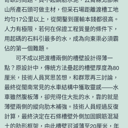
山所產石頭可做主材，但采石場距離渡槽工地
均勻17公里以上，從開鑿到運輸本錢都很高。
人力有極限，若何在保證工程質量的條件下，
用起碼的石料引最多的水，成為向東渠必須霸
佔的第一個難題。
可不成以把渡槽兩側的槽壁設計得薄一
點？原設計中，傳統方法壘起的槽壁厚度為80
厘米，技術人員冥思苦想，和群眾再三討論，
最終從閩南常見的水車結構中獲取靈感——水
車雖然腹板薄，卻兜得住大批的水，靠的就是
薄壁兩側的縱向肋木補強。技術人員經過反復
計算，最終決定在石條槽壁外側加固鋼筋混凝
土的肋形框架，由此槽壁可減薄至20厘米，年