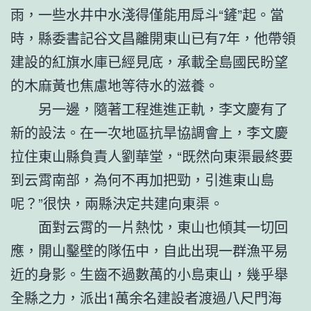
雨，一些水井中水淺得僅能用戽斗“鏟”起。當
時，縣委書記谷文昌離開東山已有7年，他帶領
建設的紅旗水庫已經見底，承載全島國民盼望
的木麻黃也焦慮地等待水的滋養。
另一邊，隨著工程進進正軌，李文慶有了
新的設法。在一次地區抗旱協調會上，李文慶
拉住東山縣負責人劉華堂，“既然向東渠最終要
到云霄南部，為何不再加把勁，引進東山島
呢？”很快，兩縣決定共建向東渠。
面對云霄的一片熱忱，東山也傾其一切回
應，開山鑿壁的隊伍中，自此出現一群漁平易
近的身影。生齒不過數萬的小島東山，幾乎舉
全縣之力，派出1萬余名建設者渡過八尺門海