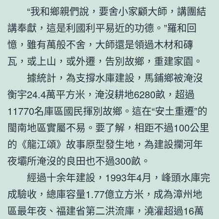
“我和鄉親們說，要舍小家顧大師，講團結
講奉獻，這是利國利平易近的功德。”羅和回
憶，雖有萬般不舍，大師還是領過木材和磚
瓦，或上山，或外遷，告別故鄉，重建家園。
據統計，為支撐水庫建設，馬鋪鄉被淹沒
衡宇24.4萬平方米，淹沒耕地6280畝，超過
11770名庫區國民揮別故鄉。這在“安土重遷”的
閩南地區實屬不易。要了解，相距不過100公里
的《龍江頌》故事原型發生地，為建設攔河年
夜壩所淹沒的良田也不過300畝。
經過十余年建設，1993年4月，峰頭水庫完
成驗收，總庫容量1.77億立方米，成為漳州地
區最年夜、福建省第二洪流庫，澆灌超過16萬