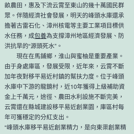
畝農田，惠及下流云霄至東山的幾十萬國民群
眾。伴隨經濟社會發展，明天的峰頭水庫還承
擔著古雷石化、漳州核電等主要工業項目標供
水任務，成
包養
為支撐漳州地區經濟發展、防
洪抗旱的“源頭死水”。
現在在馬鋪鄉，淮山與蜜柚是重要產業。
由于身處庫區，發展受限，近年來，云霄不斷
加年夜對移平易近村鎮的幫扶力度。位于峰頭
水庫中下游的龍鏡村，近10年獲得上級補助資
金上千萬元，途徑、農田水利設施不斷完美，
云霄還在縣城建設移平易近創業園，庫區村每
年可獲穩定的分紅支出。
“峰頭水庫移平易近創業精力，是向東渠創業精