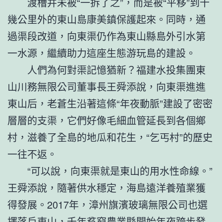
渡槽并未被“一拆了之”，而是被“平移”到十
幾公里外的東山島康美鎮保護起來。同時，通
過渠段改道，向東渠仍作為東山縣島外引水第
一水源，繼續助力這座生態游玩島的建設。
人們為何對渠記憶猶新？福建水投集團東
山川務無限公司董事長王舜添說，向東渠進進
東山后，老蒼生沿著這條“年夜動脈”建設了密密
層層的支渠，它們好像毛細血管延長到各個鄉
村，滋養了全島的地瓜和花生，“乞丐村”的歷史
一往不返。
“可以說，向東渠就是東山的用水性命線。”
王舜添說，隨著供水穩定，海島遠洋養殖業獲
得發展。2017年，漳州旗濱玻璃無限公司也選
擇落戶東山，千年貧窮農業縣開始年夜跨步發