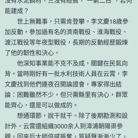
沒有水泥鋼材，三沒有經費，“一窮二白”，若何
能建成？
世上無難事，只需肯登攀。李文慶18歲參
加反動，參加過有名的濟南戰役、淮海戰役、
渡江戰役等年夜型戰役，長期的反動經歷鍛煉
了他的韌性和決心。
他深知事業能不克不及成，關鍵在民氣向
背。當時剛好有一批水利技術人員在云霄，李
文慶找到他們連夜召開論證會，專家得出結
論：困難雖然不少，但只需縣里有決心，群眾
能齊心，還是可以做成的。
想通環節，說干就干。除了後期勘測和設
計外，云霄還組織3000余人到漳浦朝陽渠參
觀，回來后大師倍感振奮，質疑聲漸漸少了，