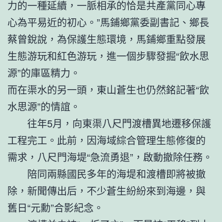
力的一種延續，一脈相承的恰是共產黨同心專
心為平易近的初心。”馬鋪鄉黨委副書記、鄉長
蔡曾銳說，為保護生態環境，馬鋪鄉重點發展
生態游玩和紅色游玩，進一個步驟發掘“飲水思
源”的庫區精力。
而在渠水的另一頭，東山蒼生也仍然銘記著“飲
水思源”的情誼。
往年5月，向東渠八尺門渡槽異地遷移保護
工程完工。此前，因海域綜合管理生態修復的
需求，八尺門海堤“急流勇退”，啟動撤除任務。
陪同兩縣國民多年的海堤和渡槽即將被撤
除，新聞傳出后，不少蒼生紛紛來到海邊，與
舊日“元勳”合影紀念。