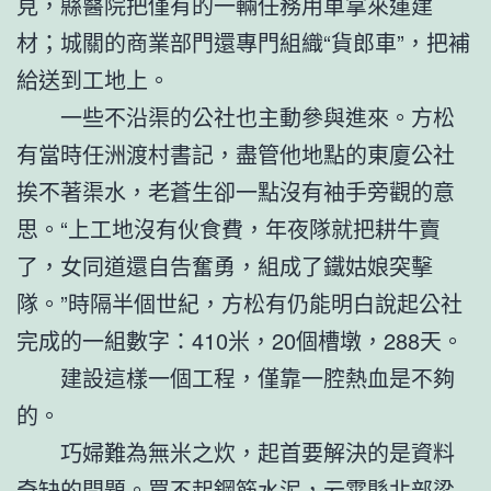
見，縣醫院把僅有的一輛任務用車拿來運建
材；城關的商業部門還專門組織“貨郎車”，把補
給送到工地上。
一些不沿渠的公社也主動參與進來。方松
有當時任洲渡村書記，盡管他地點的東廈公社
挨不著渠水，老蒼生卻一點沒有袖手旁觀的意
思。“上工地沒有伙食費，年夜隊就把耕牛賣
了，女同道還自告奮勇，組成了鐵姑娘突擊
隊。”時隔半個世紀，方松有仍能明白說起公社
完成的一組數字：410米，20個槽墩，288天。
建設這樣一個工程，僅靠一腔熱血是不夠
的。
巧婦難為無米之炊，起首要解決的是資料
奇缺的問題。買不起鋼筋水泥，云霄縣北部梁