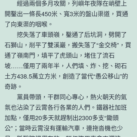
經過兩個多月攻關，列嶼年夜隊在峭壁上
開鑿出一條長450米、寬3米的盤山渠道，買通
了向東渠的咽喉。
挖失落了車頭嶺，鑿通了后坑洞，劈開了
石獅山，削平了雙溪巖，搬失落了“金交椅”，買
通了嶺南門，填平了虎頭山，堵住了流石
坡……僅用了兩年半，人們填、炸、挖、砌石
土方438.5萬立方米，創造了當代“愚公移山”的
奇跡。
黨員帶頭，干群同心專心，熱火朝天的氣
氛也沾染了云霄各行各業的人們。鐵器社加班
加點，僅用20多天就趕制出2300多支“鋤頭
公”；當時云霄沒有運輸汽車，連拖沓機也少