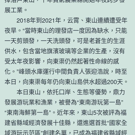
展工業。
2018年到2021年，云霄、東山連續遭受年
夜旱。“當時東山的理發店一度因為缺水，只能
一天剪頭發，一天洗頭發，可是老蒼生的生涯
供水，包含當地旗濱玻璃等企業的生產，沒有
受太年夜影響，向東渠仍然起著性命線的感
化。”峰頭水庫運行中間負責人張迎浩說，時至
本日，向東渠每年仍向東山島供水超過200天。
本日東山，依托口岸、生態等優勢，鼎力
發展游玩業和漁業，被譽為“東南游玩第一島”
“東南海鮮第一島”。近年來，東山5次被評為福
建省縣域經濟發展十佳縣，還進選首批“國家全
域游玩示范區”創建名單，已成為福建省縣域經