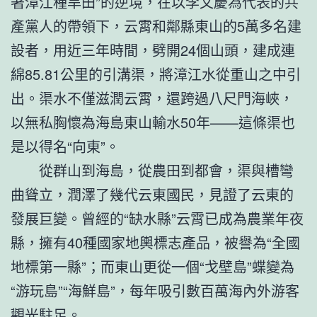
著漳江種旱田”的逆境，在以李文慶為代表的共
產黨人的帶領下，云霄和鄰縣東山的5萬多名建
設者，用近三年時間，劈開24個山頭，建成連
綿85.81公里的引溝渠，將漳江水從重山之中引
出。渠水不僅滋潤云霄，還跨過八尺門海峽，
以無私胸懷為海島東山輸水50年——這條渠也
是以得名“向東”。
從群山到海島，從農田到都會，渠與槽彎
曲聳立，潤澤了幾代云東國民，見證了云東的
發展巨變。曾經的“缺水縣”云霄已成為農業年夜
縣，擁有40種國家地輿標志產品，被譽為“全國
地標第一縣”；而東山更從一個“戈壁島”蝶變為
“游玩島”“海鮮島”，每年吸引數百萬海內外游客
觀光駐足。