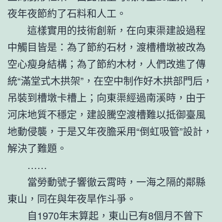
夜年夜節約了石料和人工。
這樣實用的技術創新，在向東渠建設過程
中觸目皆是：為了節約石材，渡槽槽墩被改為
空心瘦身結構；為了節約木材，人們改進了傳
統“滿堂式木拱架”，在空中制作好木拱部門后，
吊裝到槽墩卡槽上；向東渠經過南溪時，由于
河床地質不穩定，建設騰空渡槽難以抵御臺風
地動侵襲，于是又年夜膽采用“倒虹吸管”設計，
解決了難題。
……
當勞動號子響徹云霄時，一海之隔的鄰縣
東山，同在與年夜旱作斗爭。
自1970年末算起，東山已有8個月不曾下