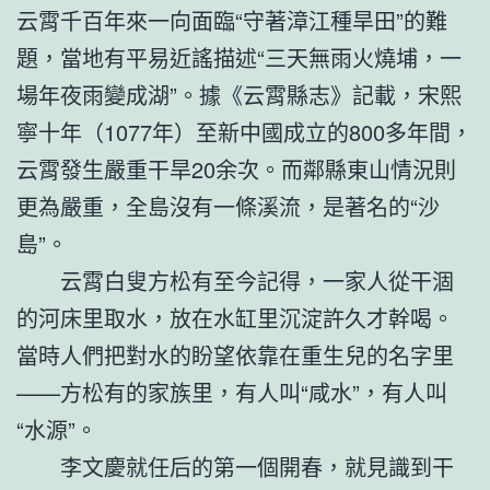
云霄千百年來一向面臨“守著漳江種旱田”的難
題，當地有平易近謠描述“三天無雨火燒埔，一
場年夜雨變成湖”。據《云霄縣志》記載，宋熙
寧十年（1077年）至新中國成立的800多年間，
云霄發生嚴重干旱20余次。而鄰縣東山情況則
更為嚴重，全島沒有一條溪流，是著名的“沙
島”。
云霄白叟方松有至今記得，一家人從干涸
的河床里取水，放在水缸里沉淀許久才幹喝。
當時人們把對水的盼望依靠在重生兒的名字里
——方松有的家族里，有人叫“咸水”，有人叫
“水源”。
李文慶就任后的第一個開春，就見識到干