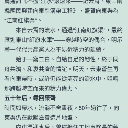
篇通訊《不盡“江水”滾滾來——記云霄、東山兩
縣國民興建向東引溝渠工程》，盛贊向東渠為
“江南紅旗渠”。
來自云霄的流水，通過“江南紅旗渠”，最終
匯進東山“紅旗水庫”——穿越時空的偶合，明示
著一代代共產黨人為平易近精力的延續。
始于一窮二白、自給自足的韌性，終于同
舟共濟、和衷共濟的情誼。明天，云東蒼生再
看向東渠時，或許仍能從清亮的流水中，咀嚼
那跨越時空而來的精力偉力。
五十年后，尋回渠聲
時間如渠水，流淌不舍晝夜。50年過往了，向
東渠仍在默默滋養這片地盤。
向東渠通水后，曾經擔任工地事務長的藍