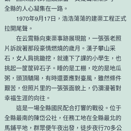
全縣的人心凝集在一路。
1970年9月17日，浩浩蕩蕩的建渠工程正式
拉開尾聲。
在云霄縣向東渠事跡展現館，一張張老照
片訴說著那段豪情燃燒的歲月。漢子攀山采
石，女人肩挑鋤挖，就連下了課的小學生，也
挑起一筐筐碎石子。睡的是工棚，吃的是地瓜
粥，頭頂驕陽，有時還要應對臺風，雖然條件
艱苦，但照片里的一張張面貌上，仍瀰漫著對
幸福生涯的向往。
這是一場全縣國民配合打響的戰役。位于
全縣最南的陳岱公社，任務工地在全縣最北的
馬鋪平地，群眾便午夜出發，徒步夜行70多公