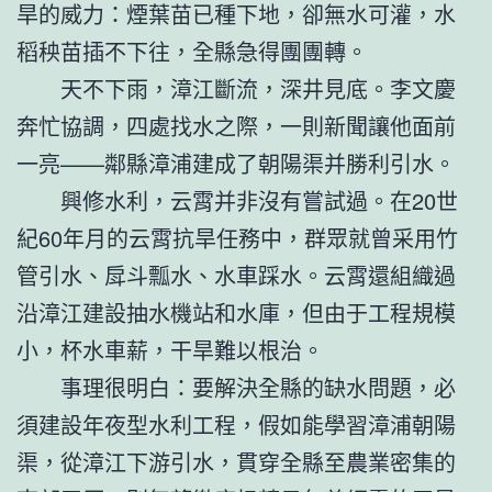
旱的威力：煙葉苗已種下地，卻無水可灌，水
稻秧苗插不下往，全縣急得團團轉。
天不下雨，漳江斷流，深井見底。李文慶
奔忙協調，四處找水之際，一則新聞讓他面前
一亮——鄰縣漳浦建成了朝陽渠并勝利引水。
興修水利，云霄并非沒有嘗試過。在20世
紀60年月的云霄抗旱任務中，群眾就曾采用竹
管引水、戽斗瓢水、水車踩水。云霄還組織過
沿漳江建設抽水機站和水庫，但由于工程規模
小，杯水車薪，干旱難以根治。
事理很明白：要解決全縣的缺水問題，必
須建設年夜型水利工程，假如能學習漳浦朝陽
渠，從漳江下游引水，貫穿全縣至農業密集的