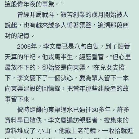
這般偉年夜的事業。”
曾經并肩戰斗、艱苦創業的歲月開始被人
說起，也有越來越多人循著渠聲，追溯那段塵
封的記憶。
2006年，李文慶已是八旬白叟，到了頤養
天算的年紀。他戎馬半生，經歷豐富，“但心里
最放不下的，卻始終是向東渠。”在兒女支撐
下，李文慶下了一個決心，要為眾人留下一本
向東渠建設的回憶錄，把當年那些建設者的故
事留下來。
彼時距離向東渠通水已過往30多年，許多
資料早已散佚，李文慶遍訪親歷者，搜集來的
資料堆成了“小山”，他戴上老花鏡，一收拾就進