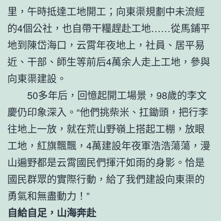
里，午時抵達工地開工；向東渠規劃中未流經
的4個公社，也自帶干糧趕赴工地……從馬鋪平
地到陳岱海口，云霄年夜地上，社員、居平易
近、干部、師生等前后4萬余人走上工地，參與
向東渠建設。
50多年后，回憶起開工場景，98歲的李文
慶仍印象深入。“他們挑柴米、扛鋤頭，把行李
往地上一放，就在荒山野嶺上搭起工棚，放眼
工地，紅旗飄飄，4萬建設年夜軍浩浩蕩蕩，漫
山遍野都是云霄國民們揮汗如雨的身影。恰是
國民群眾的實際行動，給了我們建設向東渠的
勇氣和無盡動力！”
自給自足，山海奔赴