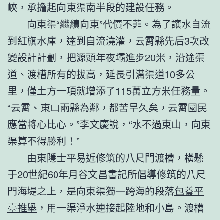
峽，承擔起向東渠南半段的建設任務。
向東渠“繼續向東”代價不菲。為了讓水自流
到紅旗水庫，達到自流澆灌，云霄縣先后3次改
變設計計劃，把源頭年夜壩進步20米，沿途渠
道、渡槽所有的拔高，延長引溝渠道10多公
里，僅土方一項就增添了115萬立方米任務量。
“云霄、東山兩縣為鄰，都苦旱久矣，云霄國民
應當將心比心。”李文慶說，“水不過東山，向東
渠算不得勝利！”
由東隱士平易近修筑的八尺門渡槽，橫懸
于20世紀60年月谷文昌書記所倡導修筑的八尺
門海堤之上，是向東渠獨一跨海的段落
包養平
臺推舉
，用一渠淨水連接起陸地和小島。渡槽