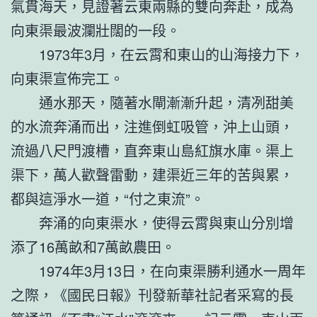
氣貫海天，見證著云東兩縣的雙向奔赴，成為
向東渠最波瀾壯闊的一段。
1973年3月，在云霄和東山的山海接力下，
向東渠宣佈完工。
通水那天，隨著水閘漸漸升起，清冽甜美
的水流奔涌而出，注進倒虹吸管，沖上山頭，
流過八尺門渡槽，直奔東山島紅旗水庫。渠上
渠下，萬人歡聲雷動，建渠近三年的苦與累，
都與這淨水一道，“付之東流”。
奔涌的向東渠水，使得云霄與東山分別增
添了16萬畝和7萬畝農田。
1974年3月13日，在向東渠勝利通水一周年
之際，《國民日報》刊發新華社記者采寫的長